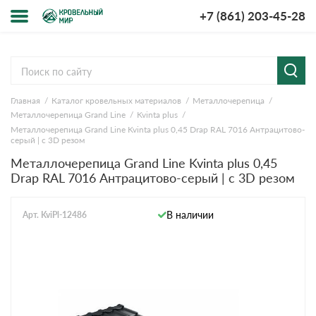
+7 (861) 203-45-28
Меню
О компании
Главная
Каталог кровельных материалов
Металлочерепица
Доставка и оплата
Металлочерепица Grand Line
Kvinta plus
Металлочерепица Grand Line Kvinta plus 0,45 Drap RAL 7016 Антрацитово-
Вопросы-ответы
серый | c 3D резом
Металлочерепица Grand Line Kvinta plus 0,45
Drap RAL 7016 Антрацитово-серый | c 3D резом
Акции
Контакты
В наличии
Арт. KviPl-12486