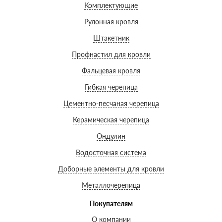
Комплектующие
Рулонная кровля
Штакетник
Профнастил для кровли
Фальцевая кровля
Гибкая черепица
Цементно-песчаная черепица
Керамическая черепица
Ондулин
Водосточная система
Доборные элементы для кровли
Металлочерепица
Покупателям
О компании