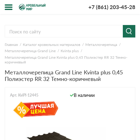
+7 (861) 203-45-28
Меню
О компании
Главная
Каталог кровельных материалов
Металлочерепица
Доставка и оплата
Металлочерепица Grand Line
Kvinta plus
Металлочерепица Grand Line Kvinta plus 0,45 Полиэстер RR 32 Темно-
Вопросы-ответы
коричневый
Металлочерепица Grand Line Kvinta plus 0,45
Полиэстер RR 32 Темно-коричневый
Акции
Контакты
В наличии
Арт. KviPl-12445