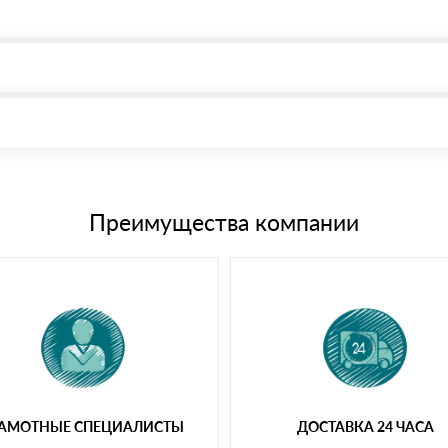
, возможна через системы электронных платежей.
иема материала после проверки качества и количества заказанного
15 и не более 19 символов
е номенклатуру товара, количество. После оплаты осуществляется 
щим банковским картам
Преимущества компании
РАМОТНЫЕ СПЕЦИАЛИСТЫ
ДОСТАВКА 24 ЧАСА