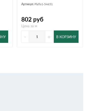
Артикул:
PlaTo1-54651
Артикул:
PlaT
802
руб
646
ру
Цена за м
Цена за м
-
+
-
ИНУ
В КОРЗИНУ