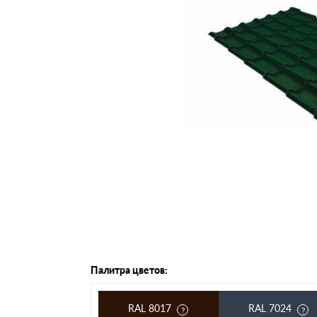
Черепица Он
Шифер
Шифер плос
Шифер 7-вол
Палитра цветов:
RAL 8017
RAL 7024