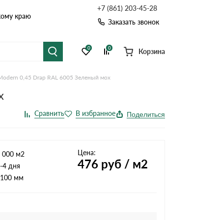
+7 (861) 203-45-28
кому краю
Заказать звонок
0
0
Корзина
Modern 0,45 Drap RAL 6005 Зеленый мох
я черепица
Рулонная кровля
х
цементная черепица
Фальцевая кровля
Поделиться
точные системы
Софиты
Цена:
 000 м2
476
руб / м2
-4 дня
100 мм
Комплектующие д