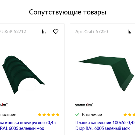
Сопутствующие товары
 PlaKoP-52712
Арт. GraLi-57250
 наличии
В наличии
ка конька полукруглого 0,45
Планка капельник 100х55 0,4
 RAL 6005 зеленый мох
Drap RAL 6005 зеленый мох