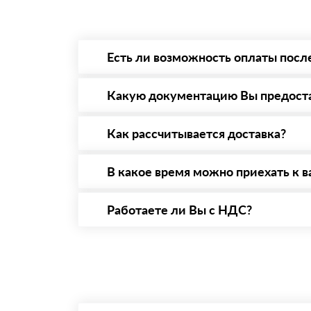
Есть ли возможность оплаты посл
Да. Самый распространенный способ оплаты 
то Вы вправе от него отказаться.
Какую документацию Вы предост
С каждой товарной позицией мы предоставл
Как рассчитывается доставка?
После оформления заявки с Вами свяжется п
стоимости и сроков доставки, которые впос
В какое время можно приехать к в
Вы можете приехать к нам в офис по адресу:
Работаете ли Вы с НДС?
Да, мы работаем с НДС 20% — то есть на о