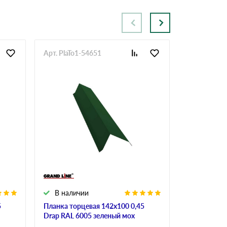
Арт. PlaTo1-54651
Арт. PlaTo1
В наличии
В налич
5
Планка торцевая 142х100 0,45
Планка торц
Drap RAL 6005 зеленый мох
RAL 6005 з