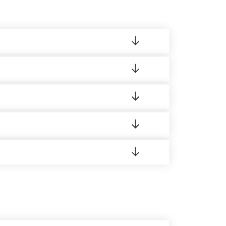
ленный товар был ненадлежащего качества,
ортную накладную.
редает заявку нашему логисту для оценки
 8:00-21:00.