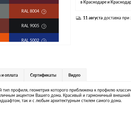
в Краснодаре и Краснода
RAL 8004
11 августа
доставка при 
RAL 9005
RAL 5002
RAL 6002
RAL 1015
 и оплата
Сертификаты
Видео
RR 32
 тип профиля, геометрия которого приближена к профилю классич
отличным акцентом Вашего дома. Красивый и гармоничный внешний 
ндшафтом, так и с любым архитектурным стилем самого дома.