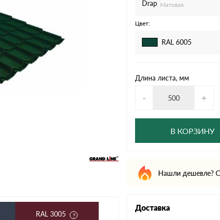
дулин
Ондулин Смарт
Drap
Матовая
Цвет:
RAL 6005
кий
Шифер для грядок
Длина листа, мм
-
+
новой
В КОРЗИНУ
Нашли дешевле? С
Доставка
RAL 3005