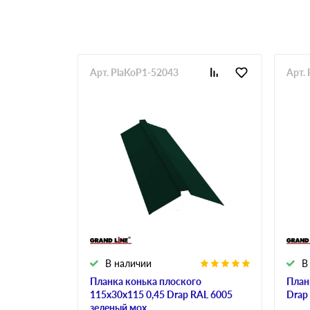
Арт. PlaKoP1-52043
Арт.
В наличии
В
Планка конька плоского
План
115х30х115 0,45 Drap RAL 6005
Drap
зеленый мох