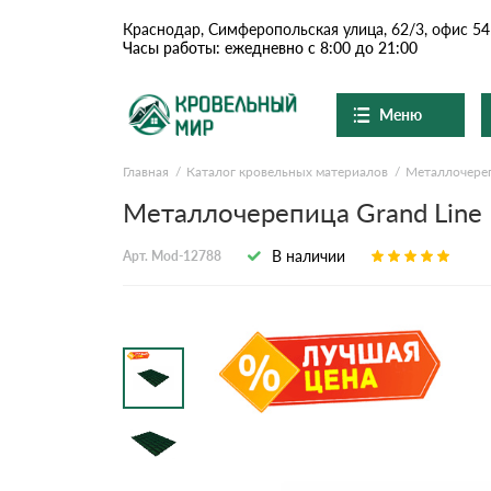
Краснодар, Симферопольская улица, 62/3, офис 54
Часы работы: ежедневно с 8:00 до 21:00
Меню
Главная
Каталог кровельных материалов
Металлочере
Ондулин и шифер
О компании
Доставка и оплата
Металлочерепица Grand Line 
Вопросы-ответы
Цементно-песчаная чер
Акции
В наличии
Арт. Mod-12788
Контакты
Сланцевая кровля
Доборные элементы
Ондулин