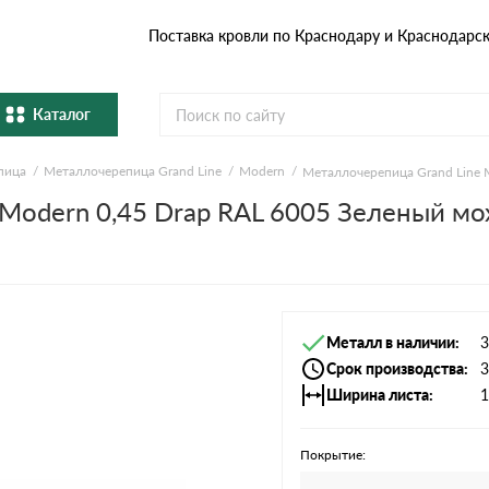
Поставка кровли по Краснодару и Краснодарс
Каталог
пица
Металлочерепица Grand Line
Modern
Металлочерепица Grand Line 
Металлочерепица
Гибка
Modern 0,45 Drap RAL 6005 Зеленый мо
Натуральная керамическая
епица
Фибро
черепица
Профнастил и штакетник
Водос
Металл в наличии
3
Комплектующие
Срок производства
3
Ширина листа
1
Покрытие: