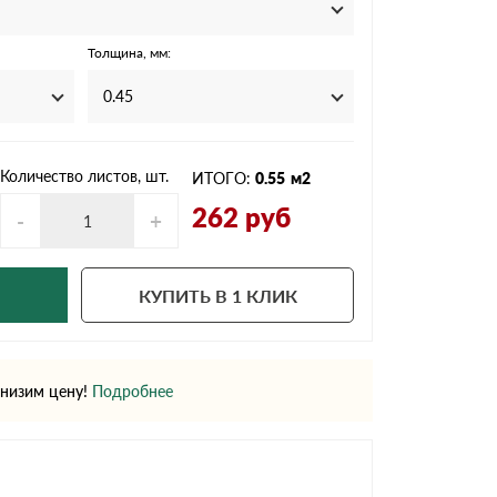
Ондутисс
Ондулина
Толщина, мм:
0.45
Шифер волновой
Шифер 8-волново
Количество листов, шт.
ИТОГО:
0.55
м2
262
руб
-
+
КУПИТЬ В 1 КЛИК
низим цену!
Подробнее