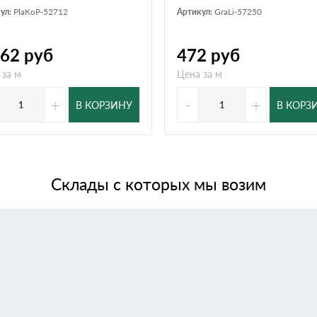
ул:
PlaKoP-52712
Артикул:
GraLi-57250
062
руб
472
руб
 за м
Цена за м
+
-
+
В КОРЗИНУ
В КОРЗ
Склады с которых мы возим