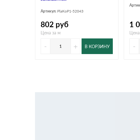
Артик
Артикул:
PlaKoP1-52043
802
руб
1 
Цена за м
Цена
-
+
-
В КОРЗИНУ