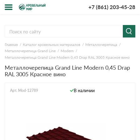
+7 (861) 203-45-28
Меню
О компании
Главная
Каталог кровельных материалов
Металлочерепица
Доставка и оплата
Металлочерепица Grand Line
Modern
Металлочерепица Grand Line Modern 0,45 Drap RAL 3005 Красное вино
Вопросы-ответы
Металлочерепица Grand Line Modern 0,45 Drap
RAL 3005 Красное вино
Акции
В наличии
Арт. Mod-12789
Контакты