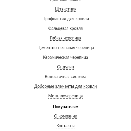
Штакетник
Профнастил для кровли
Фальцевая кровля
Гибкая черепица
Цементно-песчаная черепица
Керамическая черепица
Ондулин
Водосточная система
Доборные элементы для кровли
Металлочерепица
Покупателям
О компании
Контакты