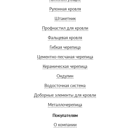
Рулонная кровля
Штакетник
Профнастил для кровли
Фальцевая кровля
Гибкая черепица
Цементно-песчаная черепица
Керамическая черепица
Ондулин
Водосточная система
Доборные элементы для кровли
Металлочерепица
Покупателям
О компании