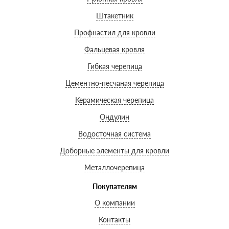
Штакетник
Профнастил для кровли
Фальцевая кровля
Гибкая черепица
Цементно-песчаная черепица
Керамическая черепица
Ондулин
Водосточная система
Доборные элементы для кровли
Металлочерепица
Покупателям
О компании
Контакты