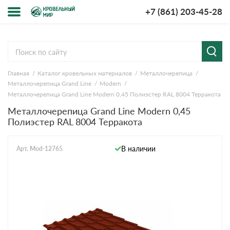
+7 (861) 203-45-28
Меню
О компании
Главная
Каталог кровельных материалов
Металлочерепица
Доставка и оплата
Металлочерепица Grand Line
Modern
Металлочерепица Grand Line Modern 0,45 Полиэстер RAL 8004 Терракота
Вопросы-ответы
Металлочерепица Grand Line Modern 0,45
Полиэстер RAL 8004 Терракота
Акции
В наличии
Арт. Mod-12765
Контакты