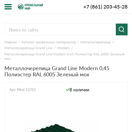
+7 (861) 203-45-28
Меню
О компании
Главная
Каталог кровельных материалов
Металлочерепица
Доставка и оплата
Металлочерепица Grand Line
Modern
Металлочерепица Grand Line Modern 0,45 Полиэстер RAL 6005 Зеленый
Вопросы-ответы
мох
Металлочерепица Grand Line Modern 0,45
Полиэстер RAL 6005 Зеленый мох
Акции
Контакты
В наличии
Арт. Mod-12761