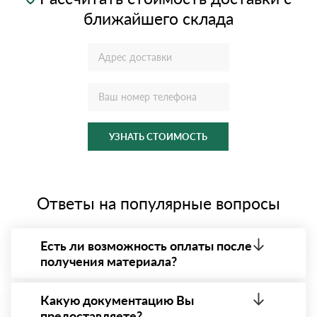
ближайшего склада
УЗНАТЬ СТОИМОСТЬ
Ответы на популярные вопросы
Есть ли возможность оплаты после
получения материала?
Да. Самый распространенный способ оплаты у нас
- оплата по факту получения товара. При этом,
Какую документацию Вы
если доставленный товар был ненадлежащего
предоставляете?