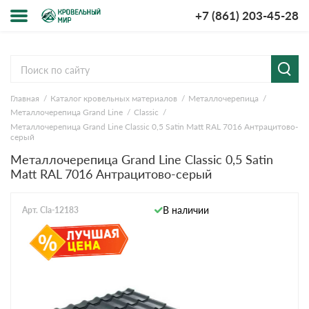
+7 (861) 203-45-28
Меню
О компании
Главная
Каталог кровельных материалов
Металлочерепица
Доставка и оплата
Металлочерепица Grand Line
Classic
Металлочерепица Grand Line Classic 0,5 Satin Мatt RAL 7016 Антрацитово-
Вопросы-ответы
серый
Металлочерепица Grand Line Classic 0,5 Satin
Мatt RAL 7016 Антрацитово-серый
Акции
Контакты
В наличии
Арт. Cla-12183