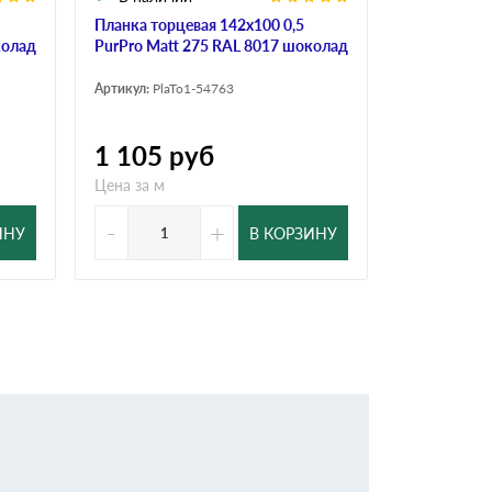
Планка торцевая 142х100 0,5
Планка торц
колад
PurPro Matt 275 RAL 8017 шоколад
Matt 275 R
Артикул:
PlaTo1-54763
Артикул:
PlaT
1 105
руб
889
ру
Цена за м
Цена за м
-
+
-
ИНУ
В КОРЗИНУ