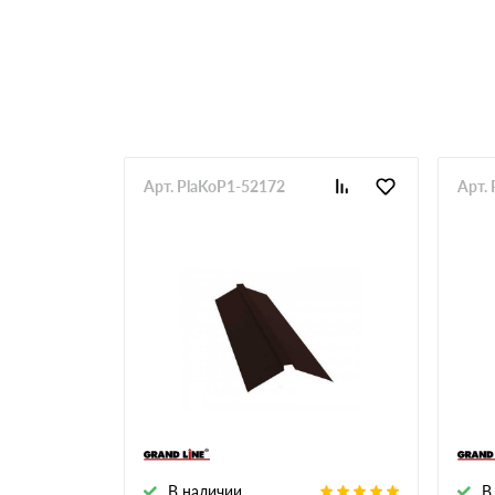
RR 33
RR 750
Арт. PlaKoP1-52172
Арт.
В наличии
В