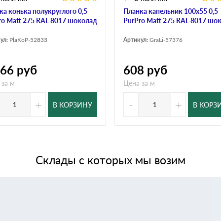
ка конька полукруглого 0,5
Планка капельник 100х55 0,5
ro Matt 275 RAL 8017 шоколад
PurPro Мatt 275 RAL 8017 шо
ул:
PlaKoP-52833
Артикул:
GraLi-57376
466
руб
608
руб
 за м
Цена за м
+
-
+
В КОРЗИНУ
В КОРЗ
Склады с которых мы возим