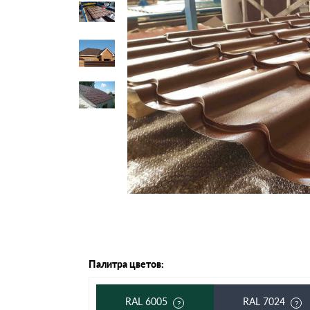
Черепица Он
Шифер
Шифер плос
Шифер 7-вол
Палитра цветов:
RAL 6005
RAL 7024