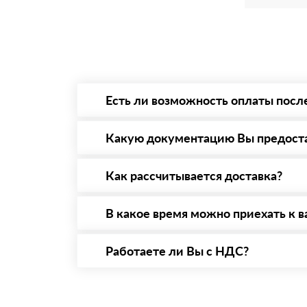
Есть ли возможность оплаты посл
Да. Самый распространенный способ оплаты 
то Вы вправе от него отказаться.
Какую документацию Вы предост
С каждой товарной позицией мы предоставл
Как рассчитывается доставка?
После оформления заявки с Вами свяжется п
стоимости и сроков доставки, которые впос
В какое время можно приехать к в
Вы можете приехать к нам в офис по адресу:
Работаете ли Вы с НДС?
Да, мы работаем с НДС 20% — то есть на о