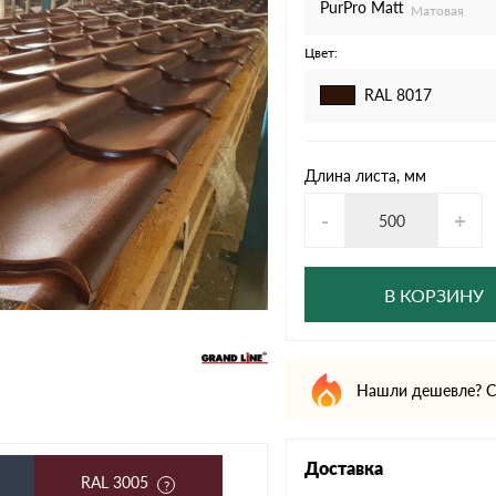
дулин
Ондулин Смарт
PurPro Matt
Матовая
Цвет:
RAL 8017
кий
Шифер для грядок
Длина листа, мм
-
+
новой
В КОРЗИНУ
Нашли дешевле? С
Доставка
RAL 3005