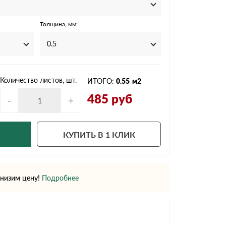
Ондутисс
Ондулина
Толщина, мм:
0.5
Шифер волновой
Шифер 8-волново
Количество листов, шт.
ИТОГО:
0.55
м2
485
руб
-
+
КУПИТЬ В 1 КЛИК
низим цену!
Подробнее