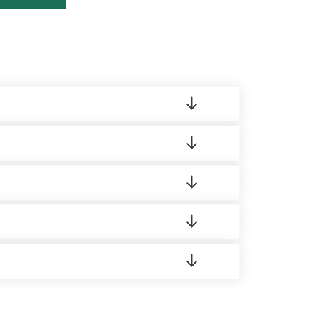
ленный товар был ненадлежащего качества,
ортную накладную.
редает заявку нашему логисту для оценки
 8:00-21:00.