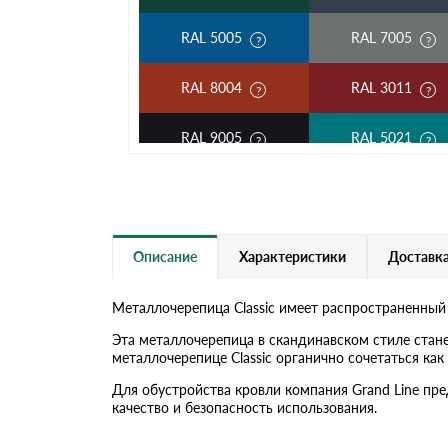
RAL 5005
RAL 7005
RAL 8004
RAL 3011
RAL 9005
RAL 5021
RAL 5002
RAL 1018
RAL 6002
RAL 6020
Описание
Характеристики
Доставка
RAL 1014
RAL 1015
Металлочерепица Classic имеет распространенный
RAL 6019
RAL 9003
Эта металлочерепица в скандинавском стиле стан
металлочерепице Classic органично сочетаться к
RR 32
RR 11
Для обустройства кровли компания Grand Line пр
качество и безопасность использования.
RR 21
RR 23