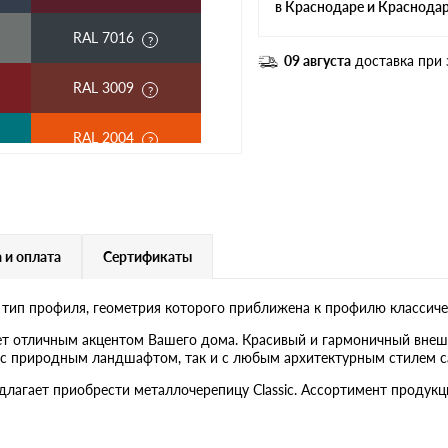
в Краснодаре и Краснода
RAL 7016
09 августа
доставка при 
RAL 3009
RAL 2004
RAL 3003
RAL 7004
 и оплата
Сертификаты
RAL 5018
 тип профиля, геометрия которого приближена к профилю классиче
RAL 9006
ет отличным акцентом Вашего дома. Красивый и гармоничный внеш
ак с природным ландшафтом, так и с любым архитектурным стилем с
RR 29
едлагает приобрести металлочерепицу Classic. Ассортимент проду
RR 22