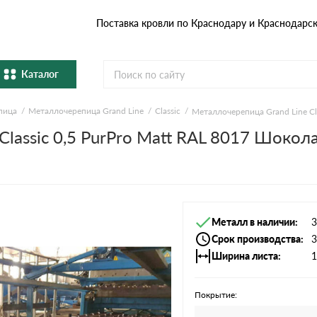
Поставка кровли по Краснодару и Краснодарс
Каталог
пица
Металлочерепица Grand Line
Classic
Металлочерепица Grand Line Cl
Металлочерепица
Гибка
lassic 0,5 PurPro Matt RAL 8017 Шокол
Натуральная керамическая
епица
Фибро
черепица
Профнастил и штакетник
Водос
Металл в наличии
3
Комплектующие
Срок производства
3
Ширина листа
1
Покрытие: