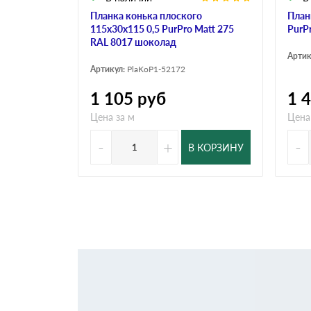
Планка конька плоского
План
115х30х115 0,5 PurPro Matt 275
PurP
RAL 8017 шоколад
Артик
Артикул:
PlaKoP1-52172
1 105
руб
1 
Цена за м
Цена
-
+
-
В КОРЗИНУ