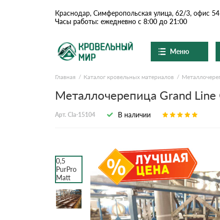
Краснодар, Симферопольская улица, 62/3, офис 54
Часы работы: ежедневно с 8:00 до 21:00
Меню
Главная
Каталог кровельных материалов
Металлочере
Ондулин и шифер
О компании
Доставка и оплата
Металлочерепица Grand Line C
Вопросы-ответы
Цементно-песчаная чер
Акции
В наличии
Арт. Cla-15104
Контакты
Сланцевая кровля
Доборные элементы
Ондулин