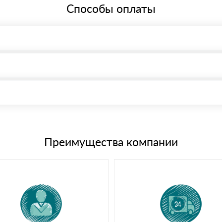
Способы оплаты
, возможна через системы электронных платежей.
иема материала после проверки качества и количества заказанного
15 и не более 19 символов
е номенклатуру товара, количество. После оплаты осуществляется 
щим банковским картам
Преимущества компании