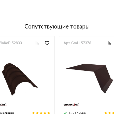
Сопутствующие товары
 PlaKoP-52833
Арт. GraLi-57376
 наличии
В наличии