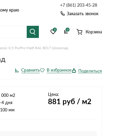
+7 (861) 203-45-28
кому краю
Заказать звонок
0
0
Корзина
assic 0,5 PurPro Matt RAL 8017 Шоколад
я черепица
Рулонная кровля
ад
цементная черепица
Фальцевая кровля
Поделиться
точные системы
Софиты
Цена:
 000 м2
881
руб / м2
-4 дня
100 мм
Комплектующие д