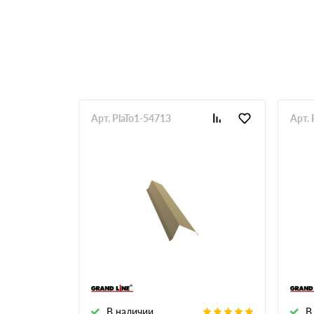
RR 33
RR 750
Арт. PlaTo1-54713
Арт. 
В наличии
В