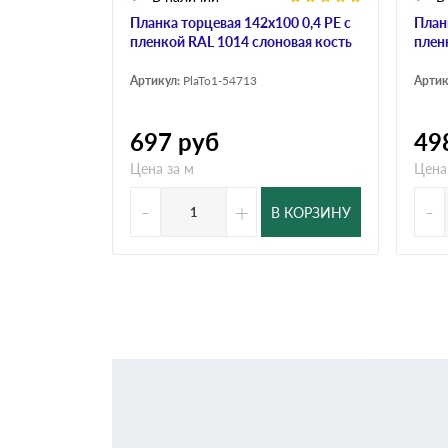
Планка торцевая 142х100 0,4 PE с
План
пленкой RAL 1014 слоновая кость
плен
Артикул:
PlaTo1-54713
Артик
697
руб
49
Цена за м
Цена
-
+
-
В КОРЗИНУ