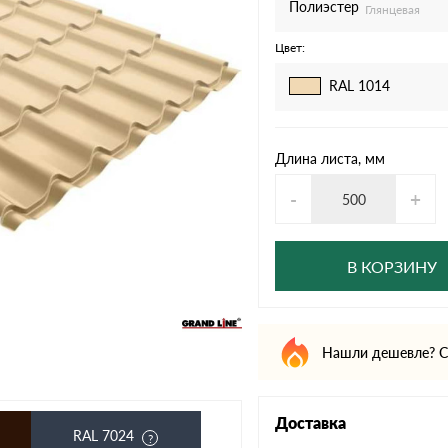
дулин
Ондулин Смарт
Полиэстер
Глянцевая
Цвет:
RAL 1014
кий
Шифер для грядок
Длина листа, мм
-
+
новой
В КОРЗИНУ
Нашли дешевле? С
Доставка
RAL 7024