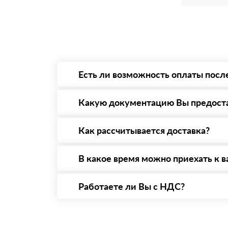
Есть ли возможность оплаты посл
Да. Самый распространенный способ оплаты 
то Вы вправе от него отказаться.
Какую документацию Вы предост
С каждой товарной позицией мы предоставл
Как рассчитывается доставка?
После оформления заявки с Вами свяжется п
стоимости и сроков доставки, которые впос
В какое время можно приехать к в
Вы можете приехать к нам в офис по адресу:
Работаете ли Вы с НДС?
Да, мы работаем с НДС 20% — то есть на о