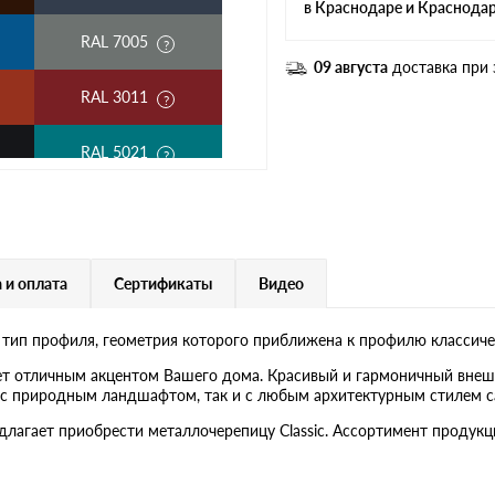
в Краснодаре и Краснода
RAL 7005
09 августа
доставка при 
RAL 3011
RAL 5021
RAL 1018
RAL 6020
 и оплата
Сертификаты
Видео
RAL 5018
 тип профиля, геометрия которого приближена к профилю классиче
RAL 9006
ет отличным акцентом Вашего дома. Красивый и гармоничный внеш
ак с природным ландшафтом, так и с любым архитектурным стилем с
RR 29
едлагает приобрести металлочерепицу Classic. Ассортимент проду
RR 22