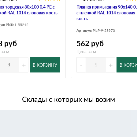
ка торцевая 80х100 0,4 PE с
Планка примыкания 90х140 0,
кой RAL 1014 слоновая кость
с пленкой RAL 1014 слоновая
кость
ул:
PlaTo1-55212
Артикул:
PlaPr9-53970
8
руб
562
руб
 за м
Цена за м
+
-
+
В КОРЗИНУ
В КОРЗ
Склады с которых мы возим