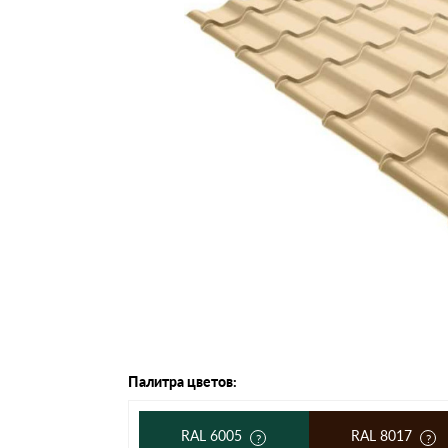
Черепица Он
Шифер
Шифер плос
Шифер 7-вол
Палитра цветов:
RAL 6005
RAL 8017