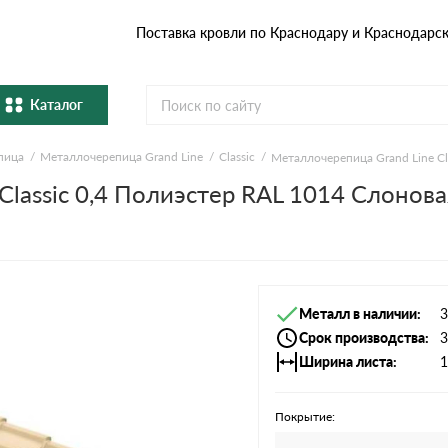
Поставка кровли по Краснодару и Краснодарс
Каталог
пица
Металлочерепица Grand Line
Classic
Металлочерепица Grand Line Cl
Металлочерепица
Гибка
lassic 0,4 Полиэстер RAL 1014 Слонова
Натуральная керамическая
епица
Фибро
черепица
Профнастил и штакетник
Водос
Металл в наличии
3
Комплектующие
Срок производства
3
Ширина листа
1
Покрытие: