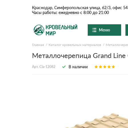
Краснодар, Симферопольская улица, 62/3, офис 54
Часы работы: ежедневно с 8:00 до 21:00
Меню
Главная
Каталог кровельных материалов
Металлочере
Ондулин и шифер
О компании
Доставка и оплата
Металлочерепица Grand Line C
Вопросы-ответы
Цементно-песчаная чер
Акции
В наличии
Арт. Cla-12082
Контакты
Сланцевая кровля
Доборные элементы
Ондулин