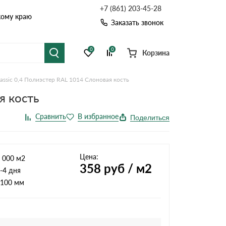
+7 (861) 203-45-28
кому краю
Заказать звонок
0
0
Корзина
assic 0,4 Полиэстер RAL 1014 Слоновая кость
я черепица
Рулонная кровля
я кость
цементная черепица
Фальцевая кровля
Поделиться
точные системы
Софиты
Цена:
 000 м2
358
руб / м2
-4 дня
100 мм
Комплектующие д