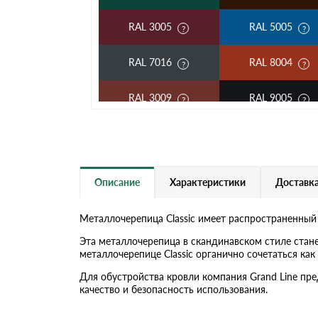
RAL 3005
RAL 5005
RAL 7016
RAL 8004
RAL 3009
RAL 9005
RAL 2004
RAL 5002
RAL 3003
RAL 6002
Описание
Характеристики
Доставка
RAL 7004
RAL 1015
Металлочерепица Classic имеет распространенный
RAL 6019
RAL 9003
Эта металлочерепица в скандинавском стиле стан
металлочерепице Classic органично сочетаться к
RR 32
RR 11
Для обустройства кровли компания Grand Line пр
качество и безопасность использования.
RR 21
RR 23