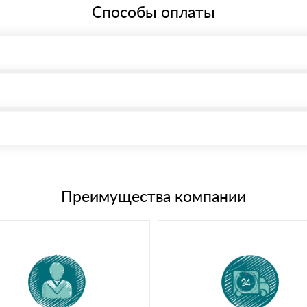
Способы оплаты
, возможна через системы электронных платежей.
иема материала после проверки качества и количества заказанного
15 и не более 19 символов
е номенклатуру товара, количество. После оплаты осуществляется 
щим банковским картам
Преимущества компании