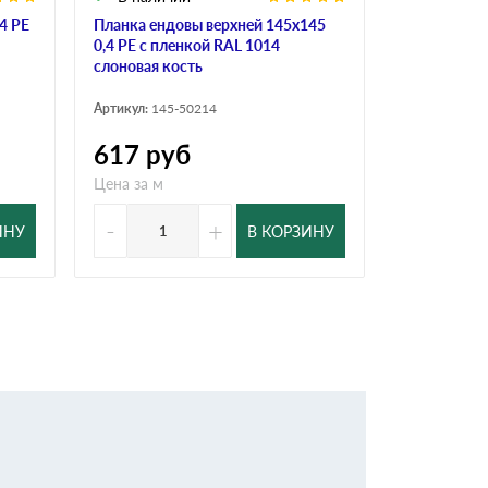
4 PE
Планка ендовы верхней 145х145
Планка карн
0,4 PE с пленкой RAL 1014
пленкой RA
слоновая кость
Артикул:
100
Артикул:
145-50214
617
руб
379
ру
Цена за м
Цена за м
-
+
-
ИНУ
В КОРЗИНУ