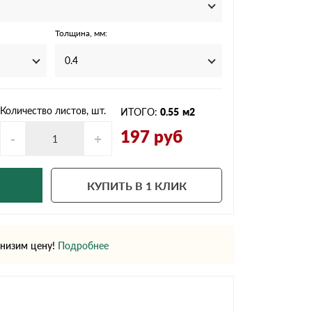
Ондутисс
Ондулина
Толщина, мм:
0.4
Шифер волновой
Шифер 8-волново
Количество листов, шт.
ИТОГО:
0.55
м2
197
руб
-
+
КУПИТЬ В 1 КЛИК
низим цену!
Подробнее