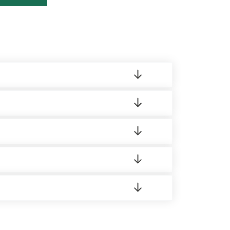
ленный товар был ненадлежащего качества,
ортную накладную.
редает заявку нашему логисту для оценки
 8:00-21:00.