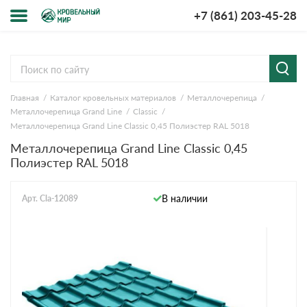
+7 (861) 203-45-28
Меню
О компании
Главная
Каталог кровельных материалов
Металлочерепица
Доставка и оплата
Металлочерепица Grand Line
Classic
Металлочерепица Grand Line Classic 0,45 Полиэстер RAL 5018
Вопросы-ответы
Металлочерепица Grand Line Classic 0,45
Полиэстер RAL 5018
Акции
В наличии
Арт. Cla-12089
Контакты