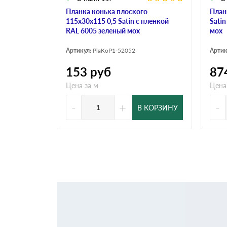
Планка конька плоского
План
115х30х115 0,5 Satin с пленкой
Sati
RAL 6005 зеленый мох
мох
Артикул:
PlaKoP1-52052
Артик
153
руб
87
Цена за м
Цена
-
+
-
В КОРЗИНУ