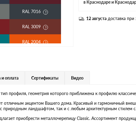
в Краснодаре и Краснода
RAL 7016
12 августа
доставка при 
RAL 3009
RAL 2004
RAL 3003
RAL 7004
 и оплата
Сертификаты
Видео
RAL 5018
 тип профиля, геометрия которого приближена к профилю классиче
RAL 9006
ет отличным акцентом Вашего дома. Красивый и гармоничный внеш
ак с природным ландшафтом, так и с любым архитектурным стилем с
RR 29
едлагает приобрести металлочерепицу Classic. Ассортимент проду
RR 22