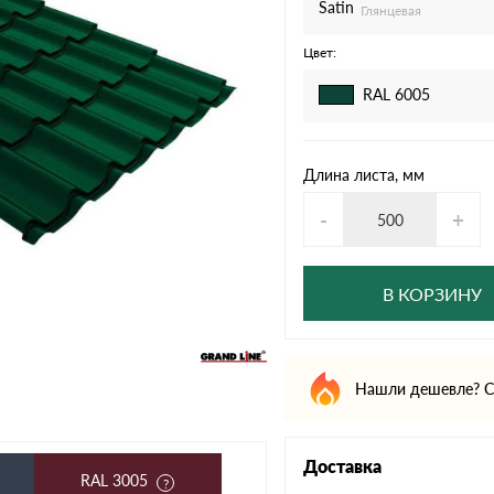
дулин
Ондулин Смарт
Satin
Глянцевая
Цвет:
RAL 6005
кий
Шифер для грядок
Длина листа, мм
-
+
новой
В КОРЗИНУ
Нашли дешевле? С
Доставка
RAL 3005