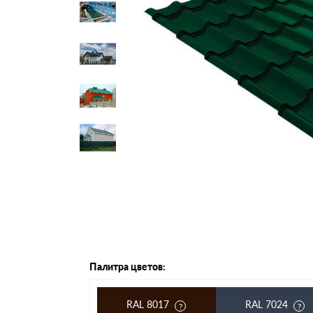
Черепица Он
Шифер
Шифер плос
Шифер 7-вол
Палитра цветов:
RAL 8017
RAL 7024