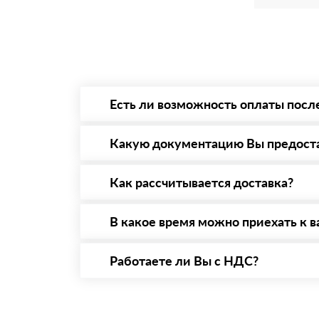
Есть ли возможность оплаты посл
Да. Самый распространенный способ оплаты 
то Вы вправе от него отказаться.
Какую документацию Вы предост
С каждой товарной позицией мы предоставл
Как рассчитывается доставка?
После оформления заявки с Вами свяжется п
стоимости и сроков доставки, которые впос
В какое время можно приехать к в
Вы можете приехать к нам в офис по адресу:
Работаете ли Вы с НДС?
Да, мы работаем с НДС 20% — то есть на о