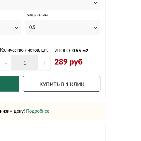
Ондутисс
Ондулина
Толщина, мм:
0.5
Шифер волновой
Шифер 8-волново
Количество листов, шт.
ИТОГО:
0.55
м2
289
руб
-
+
КУПИТЬ В 1 КЛИК
низим цену!
Подробнее