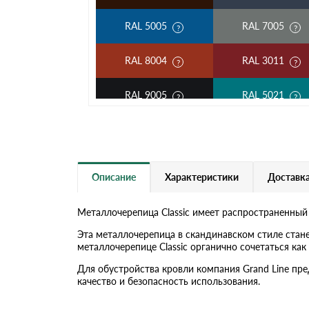
RAL 5005
RAL 7005
RAL 8004
RAL 3011
RAL 9005
RAL 5021
RAL 5002
RAL 1018
RAL 6002
RAL 6020
Описание
Характеристики
Доставка
RAL 1014
RAL 1015
Металлочерепица Classic имеет распространенный
RAL 6019
RAL 9003
Эта металлочерепица в скандинавском стиле стан
металлочерепице Classic органично сочетаться к
RR 32
RR 11
Для обустройства кровли компания Grand Line пр
качество и безопасность использования.
RR 21
RR 23