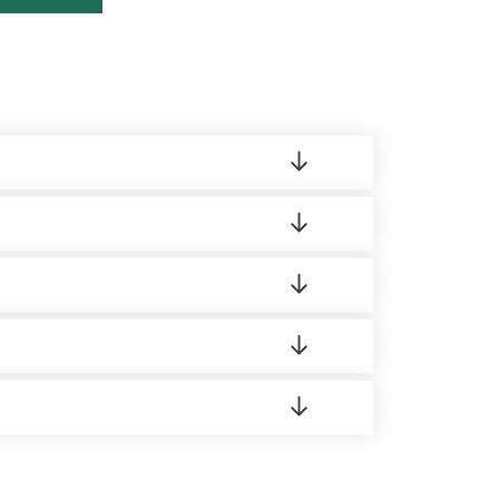
ленный товар был ненадлежащего качества,
ортную накладную.
редает заявку нашему логисту для оценки
 8:00-21:00.