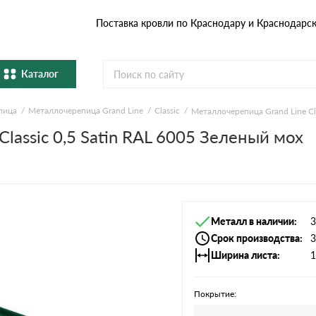
Поставка кровли по Краснодару и Краснодарс
Каталог
пица
Металлочерепица Grand Line
Classic
Металлочерепица Grand Line Cl
Металлочерепица
Гибка
lassic 0,5 Satin RAL 6005 Зеленый мох
Натуральная керамическая
епица
Фибро
черепица
Профнастил и штакетник
Водос
Металл в наличии
3
Комплектующие
Срок производства
3
Ширина листа
1
Покрытие: