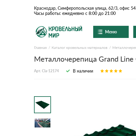
Краснодар, Симферопольская улица, 62/3, офис 54
Часы работы: ежедневно с 8:00 до 21:00
Меню
Главная
Каталог кровельных материалов
Металлочере
Ондулин и шифер
О компании
Доставка и оплата
Металлочерепица Grand Line C
Вопросы-ответы
Цементно-песчаная чер
Акции
В наличии
Арт. Cla-12174
Контакты
Сланцевая кровля
Доборные элементы
Ондулин