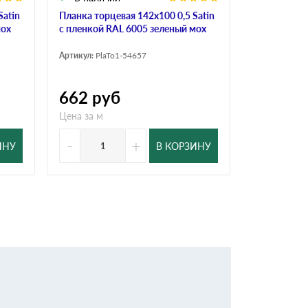
Satin
Планка торцевая 142х100 0,5 Satin
Планка торц
мох
с пленкой RAL 6005 зеленый мох
пленкой RA
Артикул:
PlaTo1-54657
Артикул:
PlaT
662
руб
123
ру
Цена за м
Цена за м
-
+
-
ИНУ
В КОРЗИНУ