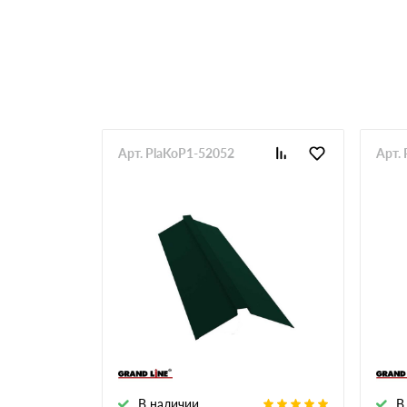
RR 33
RR 750
Арт. PlaKoP1-52052
Арт.
В наличии
В