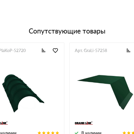
Сопутствующие товары
 PlaKoP-52720
Арт. GraLi-57258
 наличии
В наличии