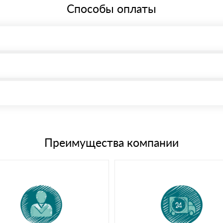
Способы оплаты
, возможна через системы электронных платежей.
иема материала после проверки качества и количества заказанного
15 и не более 19 символов
е номенклатуру товара, количество. После оплаты осуществляется 
щим банковским картам
Преимущества компании