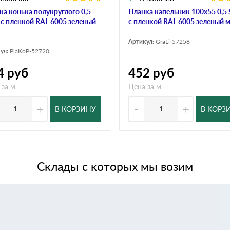
ка конька полукруглого 0,5
Планка капельник 100х55 0,5 
n с пленкой RAL 6005 зеленый
с пленкой RAL 6005 зеленый 
Артикул:
GraLi-57258
ул:
PlaKoP-52720
4
руб
452
руб
 за м
Цена за м
+
-
+
В КОРЗИНУ
В КОРЗ
Склады с которых мы возим