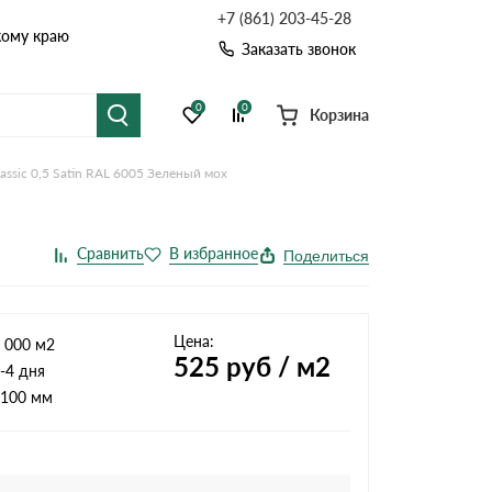
+7 (861) 203-45-28
кому краю
Заказать звонок
0
0
Корзина
assic 0,5 Satin RAL 6005 Зеленый мох
я черепица
Рулонная кровля
цементная черепица
Фальцевая кровля
Поделиться
точные системы
Софиты
Цена:
 000 м2
525
руб / м2
-4 дня
100 мм
Комплектующие д