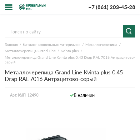
+7 (861) 203-45-28
Меню
О компании
Главная
Каталог кровельных материалов
Металлочерепица
Доставка и оплата
Металлочерепица Grand Line
Kvinta plus
Металлочерепица Grand Line Kvinta plus 0,45 Drap RAL 7016 Антрацитово-
Вопросы-ответы
серый
Металлочерепица Grand Line Kvinta plus 0,45
Drap RAL 7016 Антрацитово-серый
Акции
Контакты
В наличии
Арт. KviPl-12490