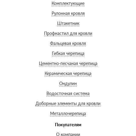
Комплектующие
Рулонная кровля
Штакетник
Профнастил для кровли
Фальцевая кровля
Гибкая черепица
Цементно-песчаная черепица
Керамическая черепица
Ондулин
Водосточная система
Доборные элементы для кровли
Металлочерепица
Покупателям
О компании