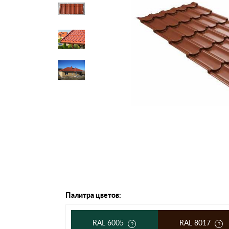
Черепица Он
Шифер
Шифер плос
Шифер 7-вол
Палитра цветов:
RAL 6005
RAL 8017