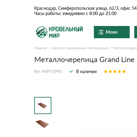
Краснодар, Симферопольская улица, 62/3, офис 54
Часы работы: ежедневно с 8:00 до 21:00
Меню
Главная
Каталог кровельных материалов
Металлочере
Ондулин и шифер
О компании
Доставка и оплата
Металлочерепица Grand Line K
Вопросы-ответы
Цементно-песчаная чер
Акции
В наличии
Арт. KviPl-12492
Контакты
Сланцевая кровля
Доборные элементы
Ондулин