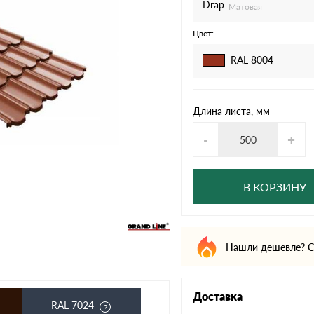
дулин
Ондулин Смарт
Drap
Матовая
Цвет:
RAL 8004
кий
Шифер для грядок
Длина листа, мм
-
+
новой
В КОРЗИНУ
Нашли дешевле? С
Доставка
RAL 7024