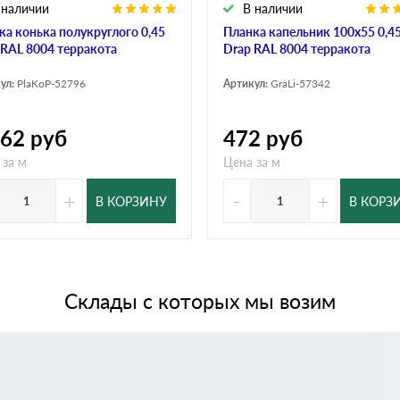
 наличии
В наличии
ка конька полукруглого 0,45
Планка капельник 100х55 0,4
 RAL 8004 терракота
Drap RAL 8004 терракота
ул:
PlaKoP-52796
Артикул:
GraLi-57342
062
руб
472
руб
 за м
Цена за м
+
-
+
В КОРЗИНУ
В КОРЗ
Склады с которых мы возим