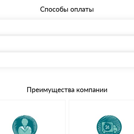
Способы оплаты
, возможна через системы электронных платежей.
иема материала после проверки качества и количества заказанного
15 и не более 19 символов
е номенклатуру товара, количество. После оплаты осуществляется 
щим банковским картам
Преимущества компании