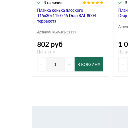
В наличии
В
Планка конька плоского
План
115х30х115 0,45 Drap RAL 8004
Drap
терракота
Артик
Артикул:
PlaKoP1-52137
802
руб
1 
Цена за м
Цена
-
+
-
В КОРЗИНУ