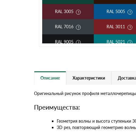
RAL 3005
RAL 5005
RAL 7016
RAL 3011
RAL 9005
RAL 5021
RAL 5002
RAL 1018
RAL 6002
RAL 6020
Описание
Характеристики
Доставка
RAL 1014
RAL 1015
Оригинальный рисунок профиля металлочерепицы K
RAL 9003
RAL 9006
Преимущества:
RR 11
RR 29
Геометрия волны и высота ступеньки 
3D рез, повторяющий геометрию волны
RR 33
RR 750