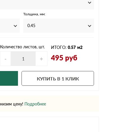
Ондутисс
Ондулина
Толщина, мм:
0.45
Шифер волновой
Шифер 8-волново
Количество листов, шт.
ИТОГО:
0.57
м2
495
руб
-
+
КУПИТЬ В 1 КЛИК
низим цену!
Подробнее