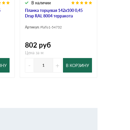
В наличии
В налич
5
Планка торцевая 142х100 0,45
Планка торц
Drap RAL 8004 терракота
RAL 8004 т
Артикул:
PlaTo1-54732
Артикул:
PlaT
802
руб
646
ру
Цена за м
Цена за м
-
+
-
ИНУ
В КОРЗИНУ