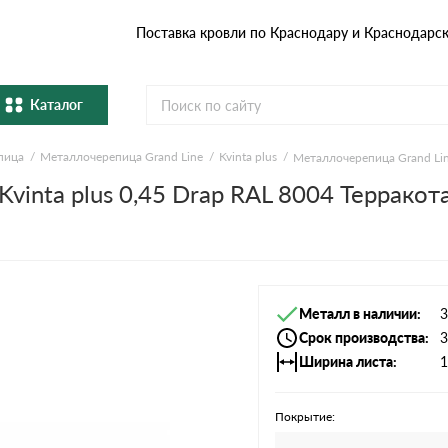
Поставка кровли по Краснодару и Краснодарс
Каталог
пица
Металлочерепица Grand Line
Kvinta plus
Металлочерепица Grand Line
Металлочерепица
Гибка
vinta plus 0,45 Drap RAL 8004 Терракота
Натуральная керамическая
епица
Фибро
черепица
Профнастил и штакетник
Водос
Металл в наличии
3
Комплектующие
Срок производства
3
Ширина листа
1
Покрытие: