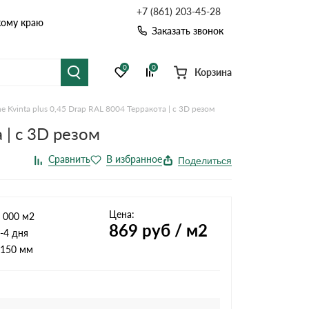
+7 (861) 203-45-28
кому краю
Заказать звонок
0
0
Корзина
 Kvinta plus 0,45 Drap RAL 8004 Терракота | c 3D резом
я черепица
Рулонная кровля
 | c 3D резом
цементная черепица
Фальцевая кровля
Поделиться
точные системы
Софиты
Цена:
 000 м2
869
руб / м2
-4 дня
150 мм
Комплектующие д