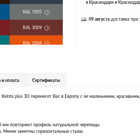
в Краснодаре и Краснода
RAL 7005
09 августа
доставка при 
RAL 3009
RAL 2004
RAL 3003
RAL 7004
 и оплата
Сертификаты
RAL 6019
vinta plus 3D перенесет Вас в Европу с ее маленькими, красивым
RR 32
RR 23
30 мм повторяют профиль натуральной черепицы.
. Менее заметны горизонтальные стыки.