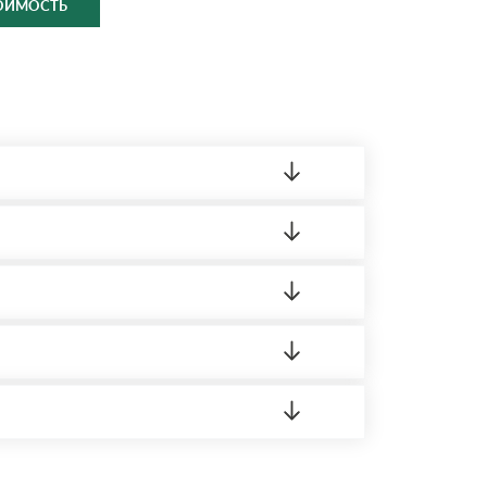
ТОИМОСТЬ
ленный товар был ненадлежащего качества,
ортную накладную.
редает заявку нашему логисту для оценки
 8:00-21:00.