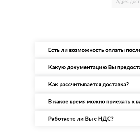
Есть ли возможность оплаты посл
Да. Самый распространенный способ оплаты 
то Вы вправе от него отказаться.
Какую документацию Вы предост
С каждой товарной позицией мы предоставл
Как рассчитывается доставка?
После оформления заявки с Вами свяжется п
стоимости и сроков доставки, которые впос
В какое время можно приехать к в
Вы можете приехать к нам в офис по адресу:
Работаете ли Вы с НДС?
Да, мы работаем с НДС 20% — то есть на о