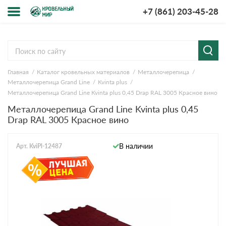
+7 (861) 203-45-28
Меню
О компании
Главная
Каталог кровельных материалов
Металлочерепица
Доставка и оплата
Металлочерепица Grand Line
Kvinta plus
Металлочерепица Grand Line Kvinta plus 0,45 Drap RAL 3005 Красное вино
Вопросы-ответы
Металлочерепица Grand Line Kvinta plus 0,45
Drap RAL 3005 Красное вино
Акции
В наличии
Арт. KviPl-12487
Контакты