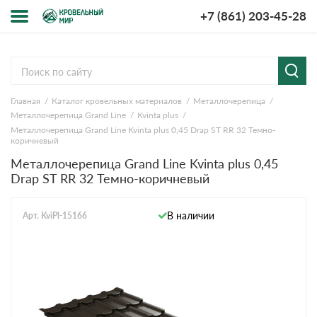
+7 (861) 203-45-28
Меню
О компании
Главная
Каталог кровельных материалов
Металлочерепица
Доставка и оплата
Металлочерепица Grand Line
Kvinta plus
Металлочерепица Grand Line Kvinta plus 0,45 Drap ST RR 32 Темно-
Вопросы-ответы
коричневый
Металлочерепица Grand Line Kvinta plus 0,45
Drap ST RR 32 Темно-коричневый
Акции
Контакты
В наличии
Арт. KviPl-15166