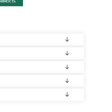
ТОИМОСТЬ
ленный товар был ненадлежащего качества,
ортную накладную.
редает заявку нашему логисту для оценки
 8:00-21:00.