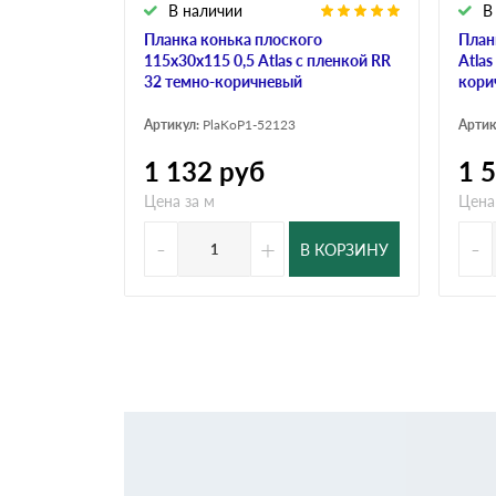
В наличии
В
Планка конька плоского
План
115х30х115 0,5 Atlas с пленкой RR
Atlas
32 темно-коричневый
кори
Артикул:
PlaKoP1-52123
Артик
1 132
руб
1 
Цена за м
Цена
-
+
-
В КОРЗИНУ