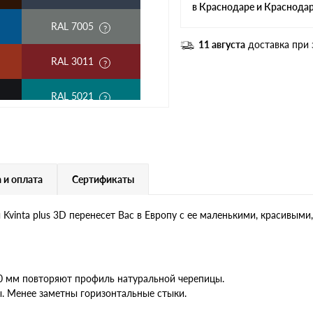
в Краснодаре и Краснода
RAL 7005
11 августа
доставка при 
RAL 3011
RAL 5021
RAL 1018
RAL 6020
 и оплата
Сертификаты
RAL 1015
vinta plus 3D перенесет Вас в Европу с ее маленькими, красивым
RAL 9006
RR 23
30 мм повторяют профиль натуральной черепицы.
. Менее заметны горизонтальные стыки.