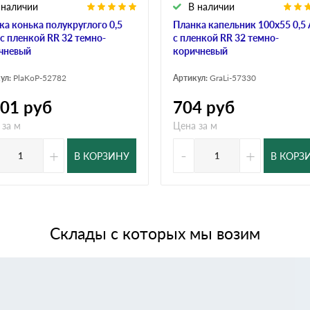
 наличии
В наличии
ка конька полукруглого 0,5
Планка капельник 100х55 0,5 
 с пленкой RR 32 темно-
с пленкой RR 32 темно-
чневый
коричневый
ул:
PlaKoP-52782
Артикул:
GraLi-57330
501
руб
704
руб
 за м
Цена за м
+
-
+
В КОРЗИНУ
В КОРЗ
Склады с которых мы возим