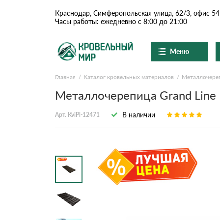
Краснодар, Симферопольская улица, 62/3, офис 54
Часы работы: ежедневно с 8:00 до 21:00
Меню
Главная
Каталог кровельных материалов
Металлочере
Ондулин и шифер
О компании
Доставка и оплата
Металлочерепица Grand Line K
Вопросы-ответы
Цементно-песчаная чер
Акции
В наличии
Арт. KviPl-12471
Контакты
Сланцевая кровля
Доборные элементы
Ондулин