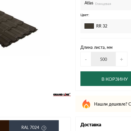
дулин
Ондулин Смарт
Atlas
Глянцевая
Цвет:
RR 32
кий
Шифер для грядок
Длина листа, мм
-
+
новой
В КОРЗИНУ
Нашли дешевле? С
Доставка
RAL 7024