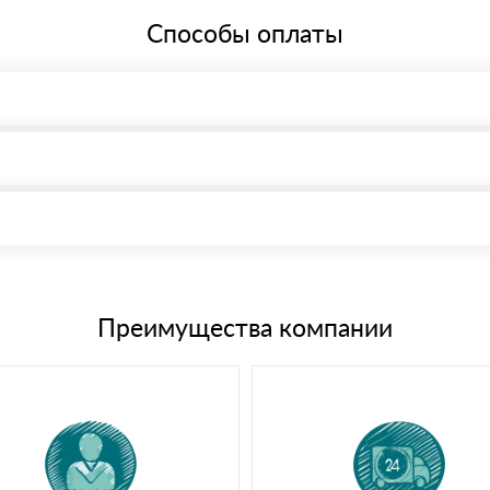
Способы оплаты
, возможна через системы электронных платежей.
иема материала после проверки качества и количества заказанного
15 и не более 19 символов
е номенклатуру товара, количество. После оплаты осуществляется 
щим банковским картам
Преимущества компании