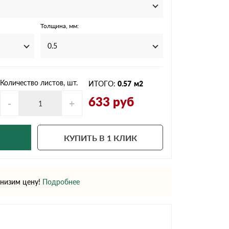
Ондутисс
Ондулина
Толщина, мм:
0.5
Шифер волновой
Шифер 8-волново
Количество листов, шт.
ИТОГО:
0.57
м2
633
руб
-
+
КУПИТЬ В 1 КЛИК
низим цену!
Подробнее