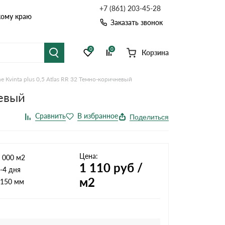
+7 (861) 203-45-28
кому краю
Заказать звонок
0
0
Корзина
 Kvinta plus 0,5 Atlas RR 32 Темно-коричневый
я черепица
Рулонная кровля
невый
цементная черепица
Фальцевая кровля
Поделиться
точные системы
Софиты
Цена:
 000 м2
1 110
руб /
-4 дня
м2
150 мм
Комплектующие д