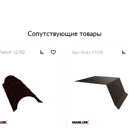
Сопутствующие товары
 PlaKoP-52782
Арт. GraLi-57330