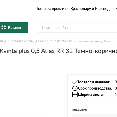
Поставка кровли по Краснодару и Краснодарс
Каталог
пица
Металлочерепица Grand Line
Kvinta plus
Металлочерепица Grand Line
Металлочерепица
Гибка
vinta plus 0,5 Atlas RR 32 Темно-корич
Натуральная керамическая
епица
Фибро
черепица
Профнастил и штакетник
Водос
Металл в наличии
3
Комплектующие
Срок производства
3
Ширина листа
1
Покрытие: