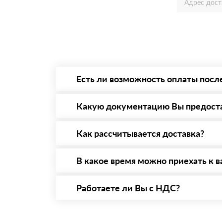
Есть ли возможность оплаты посл
Да. Самый распространенный способ оплаты 
то Вы вправе от него отказаться.
Какую документацию Вы предост
С каждой товарной позицией мы предоставл
Как рассчитывается доставка?
После оформления заявки с Вами свяжется п
стоимости и сроков доставки, которые впос
В какое время можно приехать к в
Вы можете приехать к нам в офис по адресу:
Работаете ли Вы с НДС?
Да, мы работаем с НДС 20% — то есть на о