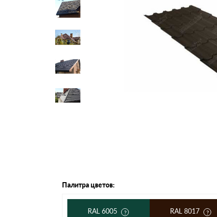
Черепица Он
Шифер
Шифер плос
Шифер 7-вол
Палитра цветов:
RAL 6005
RAL 8017