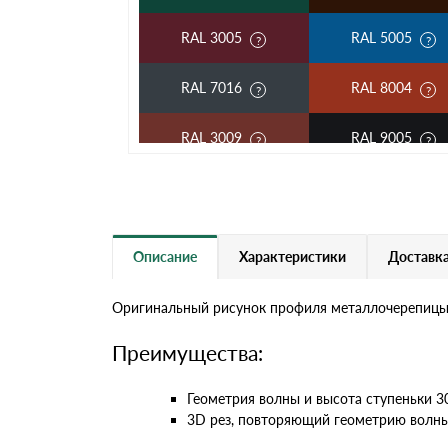
RAL 3005
RAL 5005
RAL 7016
RAL 8004
RAL 3009
RAL 9005
RAL 2004
RAL 5002
RAL 3003
RAL 6002
Описание
Характеристики
Доставка
RAL 7004
RAL 1014
Оригинальный рисунок профиля металлочерепицы K
RAL 6019
RAL 9003
Преимущества:
RR 11
RR 29
Геометрия волны и высота ступеньки 
3D рез, повторяющий геометрию волны
RR 33
RR 750