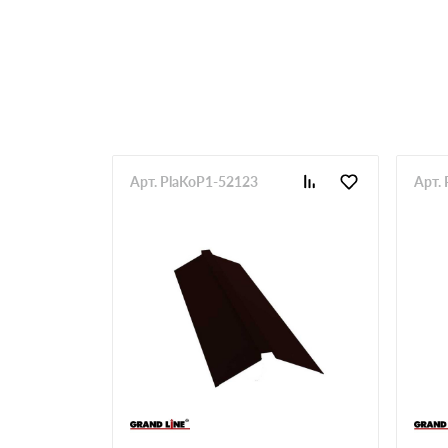
Арт. PlaKoP1-52123
Арт.