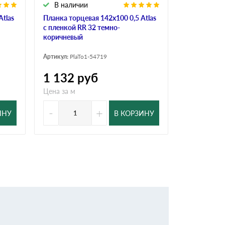
В наличии
В налич
Atlas
Планка торцевая 142х100 0,5 Atlas
Планка торц
с пленкой RR 32 темно-
пленкой RR
коричневый
Артикул:
PlaT
Артикул:
PlaTo1-54719
1 132
руб
911
ру
Цена за м
Цена за м
-
+
-
ИНУ
В КОРЗИНУ