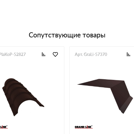
Сопутствующие товары
 PlaKoP-52827
Арт. GraLi-57370