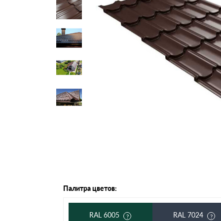
Черепица Он
Шифер
Шифер плос
Шифер 7-вол
Палитра цветов:
RAL 6005
RAL 7024