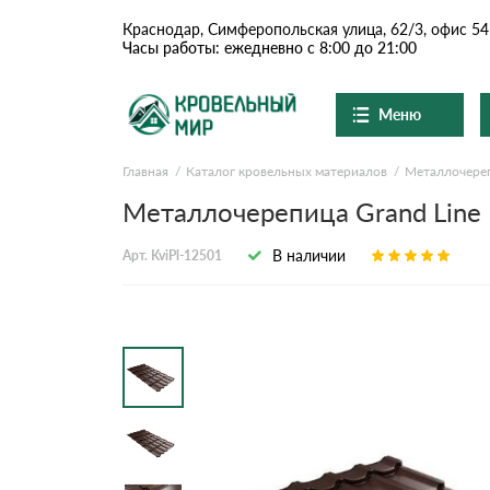
Краснодар, Симферопольская улица, 62/3, офис 54
Часы работы: ежедневно с 8:00 до 21:00
Меню
Главная
Каталог кровельных материалов
Металлочере
Ондулин и шифер
О компании
Доставка и оплата
Металлочерепица Grand Line K
Вопросы-ответы
Цементно-песчаная чер
Акции
В наличии
Арт. KviPl-12501
Контакты
Сланцевая кровля
Доборные элементы
Ондулин