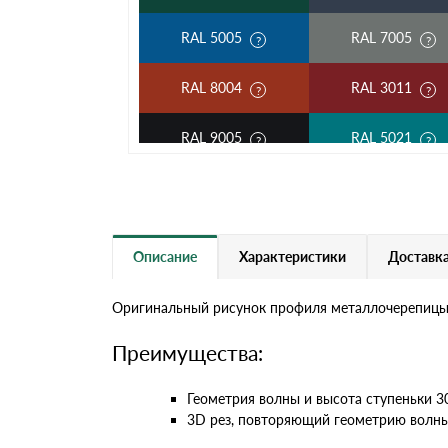
RAL 5005
RAL 7005
RAL 8004
RAL 3011
RAL 9005
RAL 5021
RAL 5002
RAL 1018
RAL 6002
RAL 6020
Описание
Характеристики
Доставка
RAL 1014
RAL 1015
Оригинальный рисунок профиля металлочерепицы K
RAL 9003
RAL 9006
Преимущества:
RR 11
RR 29
Геометрия волны и высота ступеньки 
3D рез, повторяющий геометрию волны
RR 33
RR 750