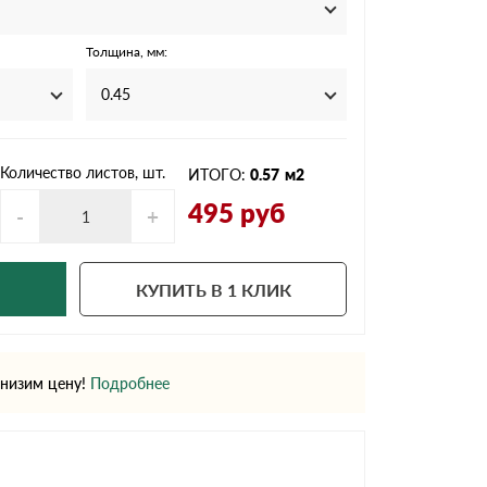
Ондутисс
Ондулина
Толщина, мм:
0.45
Шифер волновой
Шифер 8-волново
Количество листов, шт.
ИТОГО:
0.57
м2
495
руб
-
+
КУПИТЬ В 1 КЛИК
низим цену!
Подробнее