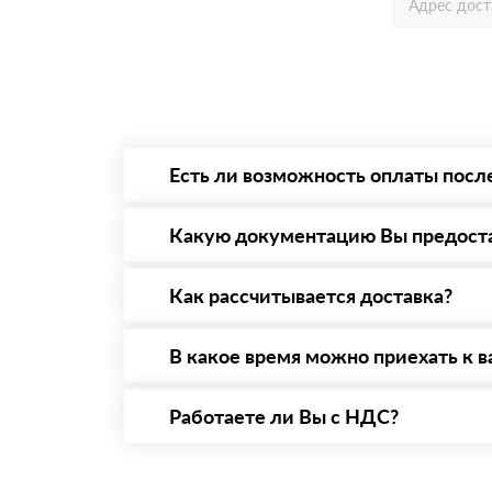
Есть ли возможность оплаты посл
Да. Самый распространенный способ оплаты 
то Вы вправе от него отказаться.
Какую документацию Вы предост
С каждой товарной позицией мы предоставл
Как рассчитывается доставка?
После оформления заявки с Вами свяжется п
стоимости и сроков доставки, которые впос
В какое время можно приехать к в
Вы можете приехать к нам в офис по адресу:
Работаете ли Вы с НДС?
Да, мы работаем с НДС 20% — то есть на о