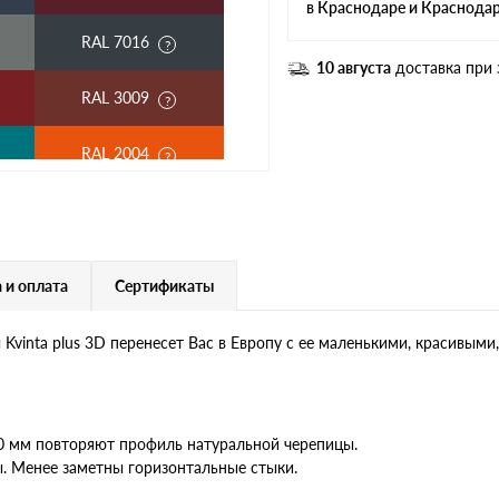
в Краснодаре и Краснода
RAL 7016
10 августа
доставка при 
RAL 3009
RAL 2004
RAL 3003
RAL 7004
 и оплата
Сертификаты
RAL 6019
vinta plus 3D перенесет Вас в Европу с ее маленькими, красивым
RR 32
RR 23
30 мм повторяют профиль натуральной черепицы.
. Менее заметны горизонтальные стыки.