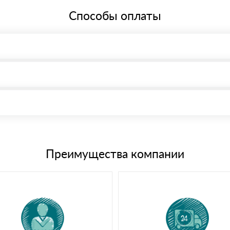
Способы оплаты
, возможна через системы электронных платежей.
иема материала после проверки качества и количества заказанного
15 и не более 19 символов
е номенклатуру товара, количество. После оплаты осуществляется 
щим банковским картам
Преимущества компании