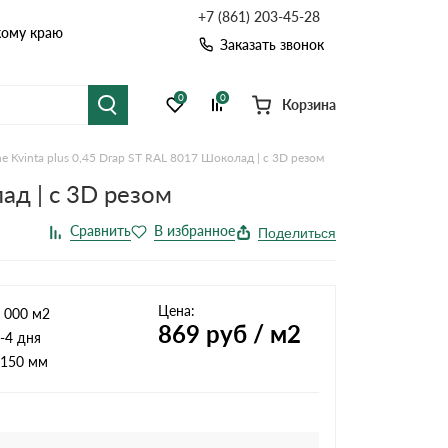
+7 (861) 203-45-28
кому краю
Заказать звонок
0
0
Корзина
 Kvinta plus 0,45 Drap ST RAL 8017 Шоколад | c 3D резом
я черепица
Рулонная кровля
ад | c 3D резом
цементная черепица
Фальцевая кровля
Поделиться
точные системы
Софиты
Цена:
 000 м2
869
руб / м2
-4 дня
150 мм
Комплектующие д