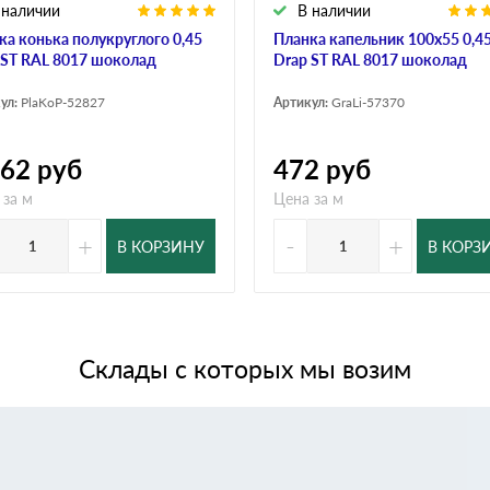
 наличии
В наличии
ка конька полукруглого 0,45
Планка капельник 100х55 0,4
 ST RAL 8017 шоколад
Drap ST RAL 8017 шоколад
ул:
PlaKoP-52827
Артикул:
GraLi-57370
062
руб
472
руб
 за м
Цена за м
+
-
+
В КОРЗИНУ
В КОРЗ
Склады с которых мы возим