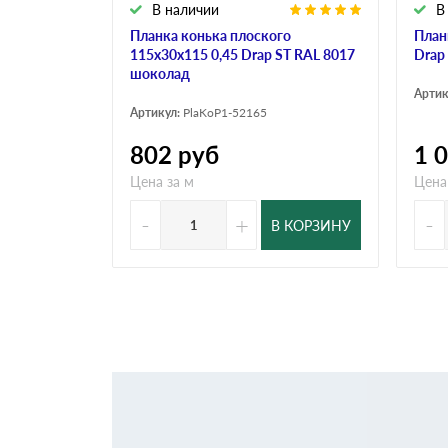
В наличии
В
Планка конька плоского
План
115х30х115 0,45 Drap ST RAL 8017
Drap
шоколад
Артик
Артикул:
PlaKoP1-52165
802
руб
1 
Цена за м
Цена
-
+
-
В КОРЗИНУ