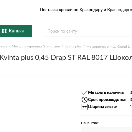
Поставка кровли по Краснодару и Краснодарс
Каталог
пица
Металлочерепица Grand Line
Kvinta plus
Металлочерепица Grand Line
Металлочерепица
Гибка
vinta plus 0,45 Drap ST RAL 8017 Шокол
Натуральная керамическая
епица
Фибро
черепица
Профнастил и штакетник
Водос
Металл в наличии
3
Комплектующие
Срок производства
3
Ширина листа
1
Покрытие: