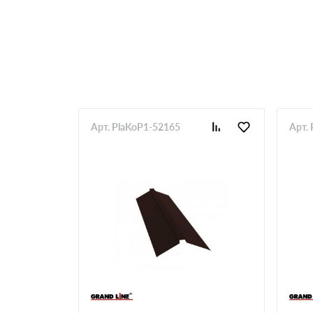
Арт. PlaKoP1-52165
Арт.