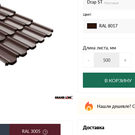
дулин
Ондулин Смарт
Drap ST
Матовая
Цвет:
RAL 8017
кий
Шифер для грядок
Длина листа, мм
-
+
новой
В КОРЗИНУ
Нашли дешевле? С
Доставка
RAL 3005