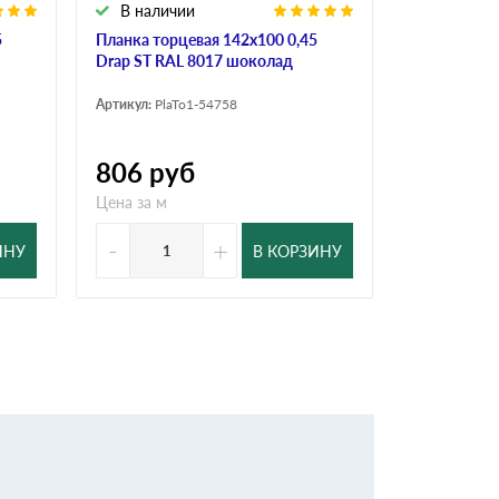
В наличии
В налич
5
Планка торцевая 142х100 0,45
Планка торц
Drap ST RAL 8017 шоколад
ST RAL 801
Артикул:
PlaTo1-54758
Артикул:
PlaT
806
руб
646
ру
Цена за м
Цена за м
-
+
-
ИНУ
В КОРЗИНУ