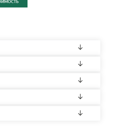
ТОИМОСТЬ
ленный товар был ненадлежащего качества,
ортную накладную.
редает заявку нашему логисту для оценки
 8:00-21:00.