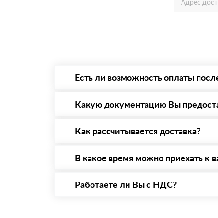
Есть ли возможность оплаты посл
Да. Самый распространенный способ оплаты 
то Вы вправе от него отказаться.
Какую документацию Вы предост
С каждой товарной позицией мы предоставл
Как рассчитывается доставка?
После оформления заявки с Вами свяжется п
стоимости и сроков доставки, которые впос
В какое время можно приехать к в
Вы можете приехать к нам в офис по адресу:
Работаете ли Вы с НДС?
Да, мы работаем с НДС 20% — то есть на о