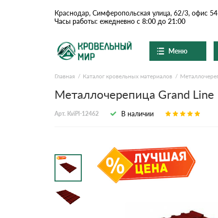
Краснодар, Симферопольская улица, 62/3, офис 54
Часы работы: ежедневно с 8:00 до 21:00
Меню
Главная
Каталог кровельных материалов
Металлочере
Ондулин и шифер
О компании
Доставка и оплата
Металлочерепица Grand Line 
Вопросы-ответы
Цементно-песчаная чер
Акции
В наличии
Арт. KviPl-12462
Контакты
Сланцевая кровля
Доборные элементы
Ондулин