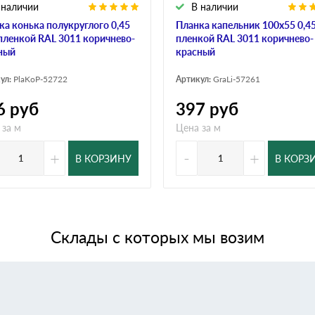
 наличии
В наличии
ка конька полукруглого 0,45
Планка капельник 100х55 0,45
 пленкой RAL 3011 коричнево-
пленкой RAL 3011 коричнево-
ный
красный
ул:
PlaKoP-52722
Артикул:
GraLi-57261
6
руб
397
руб
 за м
Цена за м
+
-
+
В КОРЗИНУ
В КОРЗ
Склады с которых мы возим