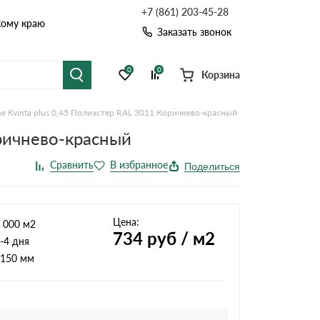
+7 (861) 203-45-28
кому краю
Заказать звонок
0
0
Корзина
e Kvinta plus 0,45 Полиэстер RAL 3011 Коричнево-красный
я черепица
Рулонная кровля
оричнево-красный
цементная черепица
Фальцевая кровля
Поделиться
точные системы
Софиты
Цена:
 000 м2
734
руб / м2
-4 дня
150 мм
Комплектующие д