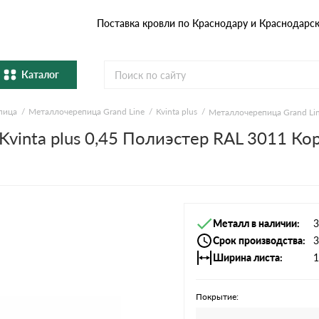
Поставка кровли по Краснодару и Краснодарс
Каталог
пица
Металлочерепица Grand Line
Kvinta plus
Металлочерепица Grand Lin
Металлочерепица
Гибка
Kvinta plus 0,45 Полиэстер RAL 3011 К
Натуральная керамическая
епица
Фибро
черепица
Профнастил и штакетник
Водос
Металл в наличии
3
Комплектующие
Срок производства
3
Ширина листа
1
Покрытие: