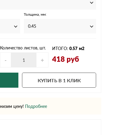
Ондутисс
Ондулина
Толщина, мм:
0.45
Шифер волновой
Шифер 8-волново
Количество листов, шт.
ИТОГО:
0.57
м2
418
руб
-
+
КУПИТЬ В 1 КЛИК
низим цену!
Подробнее