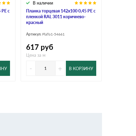
В наличии
В налич
 PE с
Планка торцевая 142х100 0,45 PE с
Планка торц
пленкой RAL 3011 коричнево-
пленкой RA
красный
красный
Артикул:
PlaTo1-54661
Артикул:
PlaT
617
руб
498
ру
Цена за м
Цена за м
-
+
-
ИНУ
В КОРЗИНУ