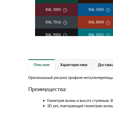
RAL 3005
RAL 5005
RAL 7016
RAL 8004
RAL 9005
RAL 5021
RAL 5002
RAL 1018
RAL 6002
RAL 6020
Описание
Характеристики
Доставка
RAL 1014
RAL 1015
Оригинальный рисунок профиля металлочерепицы K
RAL 9003
RAL 9006
Преимущества:
RR 11
RR 29
Геометрия волны и высота ступеньки 
3D рез, повторяющий геометрию волны
RR 33
RR 750