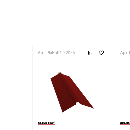
Арт. PlaKoP1-52056
Арт.