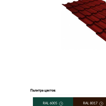
Черепица Он
Шифер
Шифер плос
Шифер 7-вол
Палитра цветов:
RAL 6005
RAL 8017