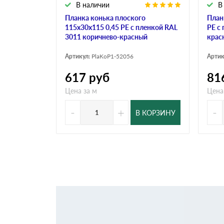
В наличии
В
Планка конька плоского
План
115х30х115 0,45 PE с пленкой RAL
PE с
3011 коричнево-красный
крас
Артикул:
PlaKoP1-52056
Артик
617
руб
81
Цена за м
Цена
-
+
-
В КОРЗИНУ