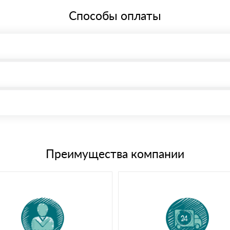
Способы оплаты
, возможна через системы электронных платежей.
иема материала после проверки качества и количества заказанного
15 и не более 19 символов
е номенклатуру товара, количество. После оплаты осуществляется 
щим банковским картам
Преимущества компании