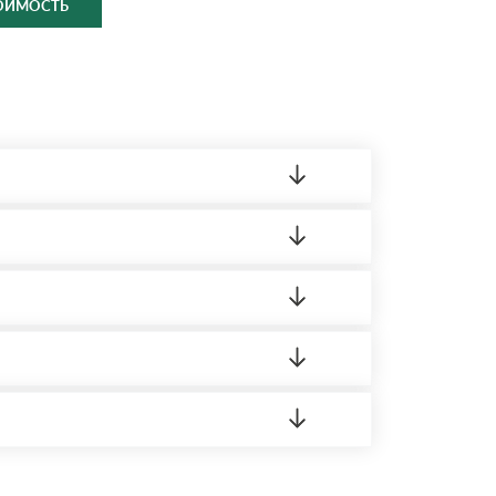
ТОИМОСТЬ
ленный товар был ненадлежащего качества,
ортную накладную.
редает заявку нашему логисту для оценки
 8:00-21:00.