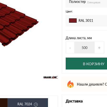
дулин
Ондулин Смарт
Полиэстер
Глянцевая
Цвет:
RAL 3011
кий
Шифер для грядок
Длина листа, мм
-
+
новой
В КОРЗИНУ
Нашли дешевле? С
Доставка
RAL 7024