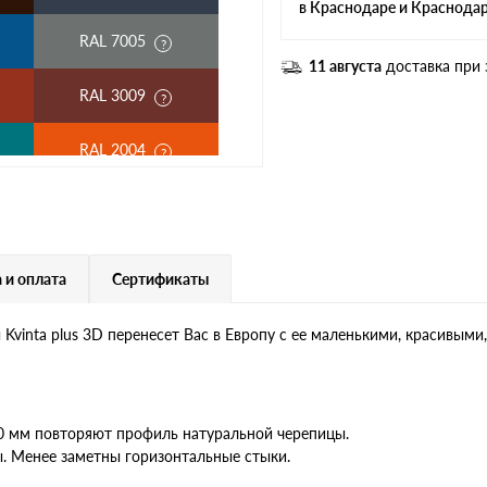
в Краснодаре и Краснода
RAL 7005
11 августа
доставка при 
RAL 3009
RAL 2004
RAL 3003
RAL 7004
 и оплата
Сертификаты
RAL 6019
vinta plus 3D перенесет Вас в Европу с ее маленькими, красивым
RR 32
RR 23
30 мм повторяют профиль натуральной черепицы.
. Менее заметны горизонтальные стыки.