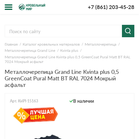
+7 (861) 203-45-28
Меню
О компании
Главная
Каталог кровельных материалов
Металлочерепица
Доставка и оплата
Металлочерепица Grand Line
Kvinta plus
Металлочерепица Grand Line Kvinta plus 0,5 GreenCoat Pural Matt BT RAL
Вопросы-ответы
7024 Мокрый асфальт
Металлочерепица Grand Line Kvinta plus 0,5
GreenCoat Pural Matt BT RAL 7024 Мокрый
Акции
асфальт
Контакты
В наличии
Арт. KviPl-15163