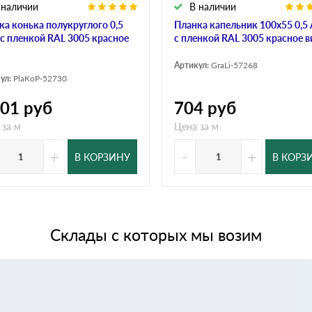
 наличии
В наличии
ка конька полукруглого 0,5
Планка капельник 100х55 0,5 
s с пленкой RAL 3005 красное
с пленкой RAL 3005 красное в
Артикул:
GraLi-57268
ул:
PlaKoP-52730
501
руб
704
руб
 за м
Цена за м
+
-
+
В КОРЗИНУ
В КОРЗ
Склады с которых мы возим