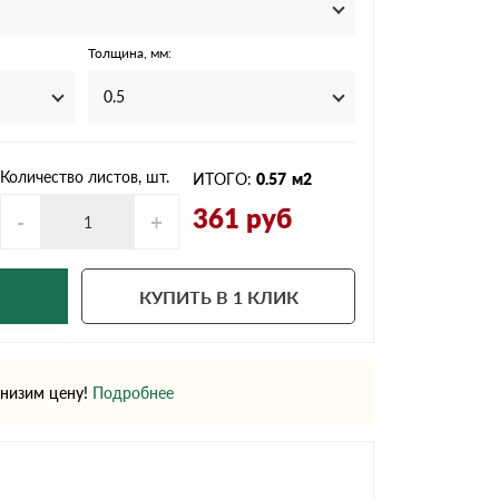
Ондутисс
Ондулина
Толщина, мм:
0.5
Шифер волновой
Шифер 8-волново
Количество листов, шт.
ИТОГО:
0.57
м2
361
руб
-
+
КУПИТЬ В 1 КЛИК
низим цену!
Подробнее