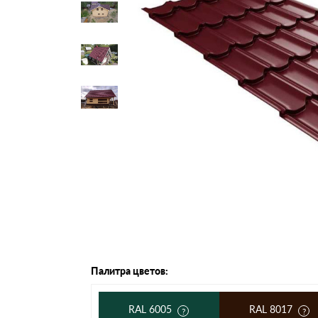
Черепица Он
Шифер
Шифер плос
Шифер 7-вол
Палитра цветов:
RAL 6005
RAL 8017