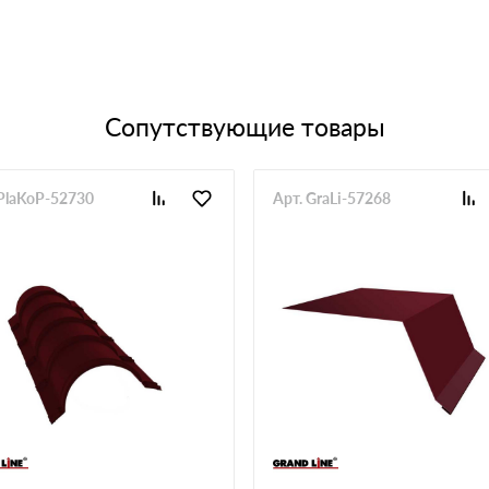
Сопутствующие товары
 PlaKoP-52730
Арт. GraLi-57268