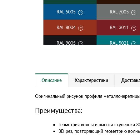
RAL 5005
RAL 7005
RAL 8004
RAL 3011
RAL 9005
RAL 5021
RAL 5002
RAL 1018
RAL 6002
RAL 6020
Описание
Характеристики
Доставка
RAL 1014
RAL 1015
Оригинальный рисунок профиля металлочерепицы K
RAL 9003
RAL 9006
Преимущества:
RR 11
RR 29
Геометрия волны и высота ступеньки 
3D рез, повторяющий геометрию волны
RR 33
RR 750