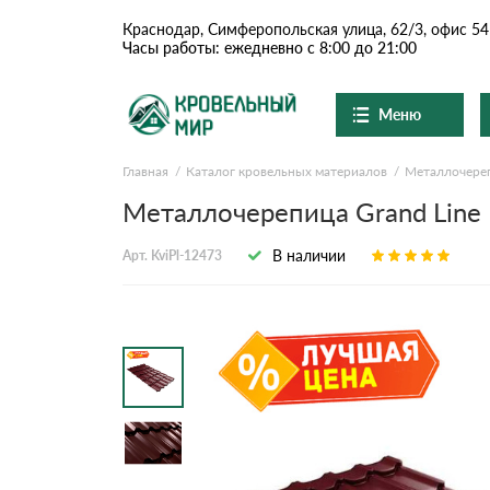
Краснодар, Симферопольская улица, 62/3, офис 54
Часы работы: ежедневно с 8:00 до 21:00
Меню
Главная
Каталог кровельных материалов
Металлочере
Ондулин и шифер
О компании
Доставка и оплата
Металлочерепица Grand Line Kv
Вопросы-ответы
Цементно-песчаная чер
Акции
В наличии
Арт. KviPl-12473
Контакты
Сланцевая кровля
Доборные элементы
Ондулин