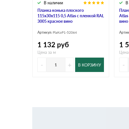
В наличии
В
Планка конька плоского
План
115х30х115 0,5 Atlas с пленкой RAL
Atla
3005 красное вино
вино
Артикул:
PlaKoP1-52064
Артик
1 132
руб
1 
Цена за м
Цена
-
+
-
В КОРЗИНУ