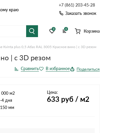
+7 (861) 203-45-28
кому краю
Заказать звонок
0
0
Корзина
 Kvinta plus 0,5 Atlas RAL 3005 Красное вино | c 3D резом
я черепица
Рулонная кровля
но | c 3D резом
цементная черепица
Фальцевая кровля
Поделиться
точные системы
Софиты
Цена:
 000 м2
633
руб / м2
-4 дня
150 мм
Комплектующие д