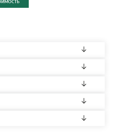
ТОИМОСТЬ
ленный товар был ненадлежащего качества,
ортную накладную.
редает заявку нашему логисту для оценки
 8:00-21:00.