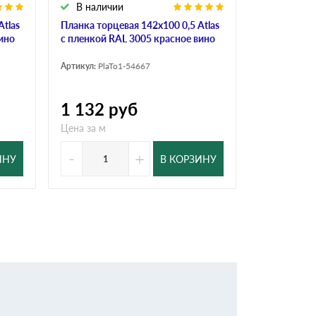
В наличии
В налич
Atlas
Планка торцевая 142х100 0,5 Atlas
Планка торц
ино
с пленкой RAL 3005 красное вино
пленкой RA
Артикул:
PlaTo1-54667
Артикул:
PlaT
1 132
руб
911
ру
Цена за м
Цена за м
-
+
-
ИНУ
В КОРЗИНУ