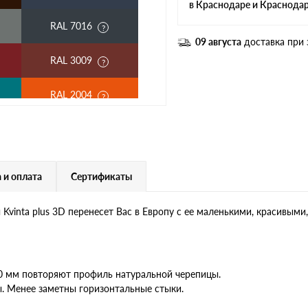
в Краснодаре и Краснода
RAL 7016
09 августа
доставка при 
RAL 3009
RAL 2004
RAL 3003
RAL 7004
 и оплата
Сертификаты
RAL 6019
vinta plus 3D перенесет Вас в Европу с ее маленькими, красивым
RR 32
RR 23
30 мм повторяют профиль натуральной черепицы.
. Менее заметны горизонтальные стыки.