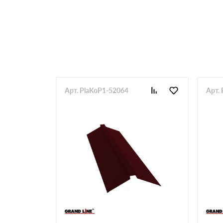
Арт. PlaKoP1-52064
Арт.