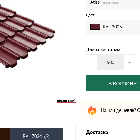
дулин
Ондулин Смарт
Atlas
Глянцевая
Цвет:
RAL 3005
кий
Шифер для грядок
Длина листа, мм
-
+
новой
В КОРЗИНУ
Нашли дешевле? С
Доставка
RAL 7024