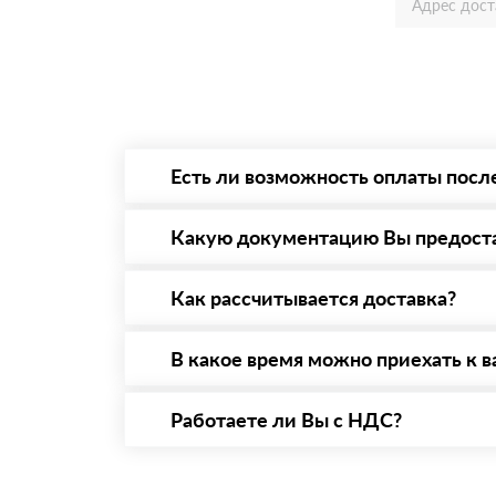
Есть ли возможность оплаты посл
Да. Самый распространенный способ оплаты 
то Вы вправе от него отказаться.
Какую документацию Вы предост
С каждой товарной позицией мы предоставл
Как рассчитывается доставка?
После оформления заявки с Вами свяжется п
стоимости и сроков доставки, которые впос
В какое время можно приехать к в
Вы можете приехать к нам в офис по адресу:
Работаете ли Вы с НДС?
Да, мы работаем с НДС 20% — то есть на о