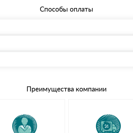
Способы оплаты
, возможна через системы электронных платежей.
иема материала после проверки качества и количества заказанного
15 и не более 19 символов
е номенклатуру товара, количество. После оплаты осуществляется 
щим банковским картам
Преимущества компании