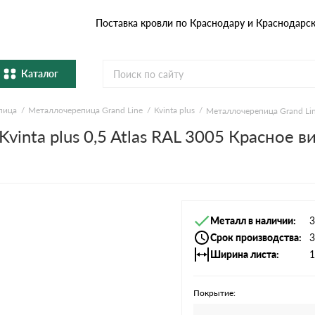
Поставка кровли по Краснодару и Краснодарс
Каталог
пица
Металлочерепица Grand Line
Kvinta plus
Металлочерепица Grand Line
Металлочерепица
Гибка
inta plus 0,5 Atlas RAL 3005 Красное ви
Натуральная керамическая
епица
Фибро
черепица
Профнастил и штакетник
Водос
Металл в наличии
3
Комплектующие
Срок производства
3
Ширина листа
1
Покрытие: