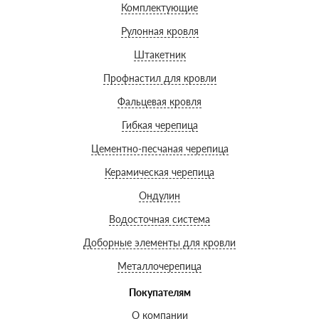
Комплектующие
Рулонная кровля
Штакетник
Профнастил для кровли
Фальцевая кровля
Гибкая черепица
Цементно-песчаная черепица
Керамическая черепица
Ондулин
Водосточная система
Доборные элементы для кровли
Металлочерепица
Покупателям
О компании