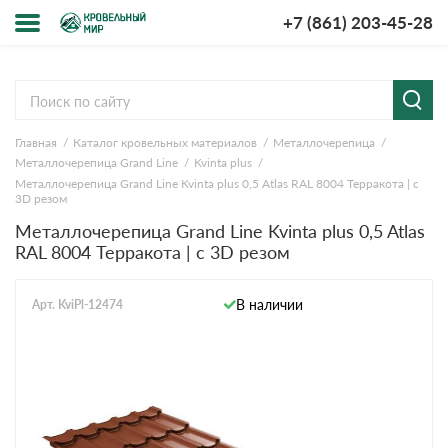
+7 (861) 203-45-28
Меню
О компании
Главная
Каталог кровельных материалов
Металлочерепица
Доставка и оплата
Металлочерепица Grand Line
Kvinta plus
Металлочерепица Grand Line Kvinta plus 0,5 Atlas RAL 8004 Терракота | c
Вопросы-ответы
3D резом
Металлочерепица Grand Line Kvinta plus 0,5 Atlas
RAL 8004 Терракота | c 3D резом
Акции
Контакты
В наличии
Арт. KviPl-12474