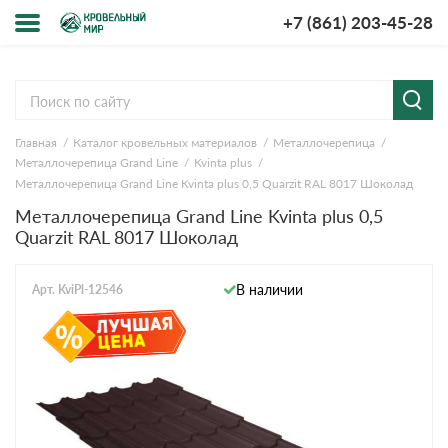
+7 (861) 203-45-28
Меню
О компании
Главная
Каталог кровельных материалов
Металлочерепица
Доставка и оплата
Металлочерепица Grand Line
Kvinta plus
Металлочерепица Grand Line Kvinta plus 0,5 Quarzit RAL 8017 Шоколад
Вопросы-ответы
Металлочерепица Grand Line Kvinta plus 0,5
Quarzit RAL 8017 Шоколад
Акции
В наличии
Арт. KviPl-12546
Контакты