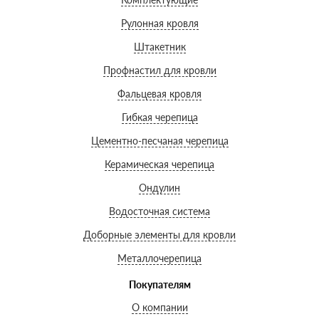
Рулонная кровля
Штакетник
Профнастил для кровли
Фальцевая кровля
Гибкая черепица
Цементно-песчаная черепица
Керамическая черепица
Ондулин
Водосточная система
Доборные элементы для кровли
Металлочерепица
Покупателям
О компании