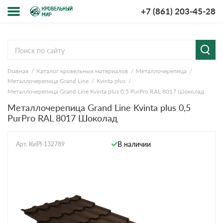
+7 (861) 203-45-28
Меню
О компании
Главная
Каталог кровельных материалов
Металлочерепица
Доставка и оплата
Металлочерепица Grand Line
Kvinta plus
Металлочерепица Grand Line Kvinta plus 0,5 PurPro RAL 8017 Шоколад
Вопросы-ответы
Металлочерепица Grand Line Kvinta plus 0,5
PurPro RAL 8017 Шоколад
Акции
В наличии
Арт. KviPl-132789
Контакты