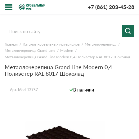
+7 (861) 203-45-28
Меню
О компании
Главная
Каталог кровельных материалов
Металлочерепица
Доставка и оплата
Металлочерепица Grand Line
Modern
Металлочерепица Grand Line Modern 0,4 Полиэстер RAL 8017 Шоколад
Вопросы-ответы
Металлочерепица Grand Line Modern 0,4
Полиэстер RAL 8017 Шоколад
Акции
В наличии
Арт. Mod-12757
Контакты