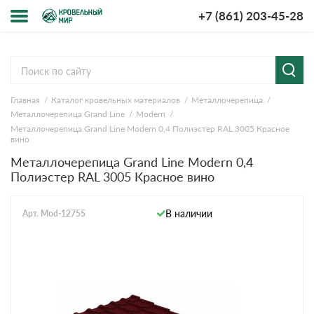
+7 (861) 203-45-28
Меню
О компании
Главная
Каталог кровельных материалов
Металлочерепица
Доставка и оплата
Металлочерепица Grand Line
Modern
Металлочерепица Grand Line Modern 0,4 Полиэстер RAL 3005 Красное
Вопросы-ответы
вино
Металлочерепица Grand Line Modern 0,4
Полиэстер RAL 3005 Красное вино
Акции
Контакты
В наличии
Арт. Mod-12755