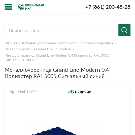
+7 (861) 203-45-28
Меню
О компании
Главная
Каталог кровельных материалов
Металлочерепица
Доставка и оплата
Металлочерепица Grand Line
Modern
Металлочерепица Grand Line Modern 0,4 Полиэстер RAL 5005
Вопросы-ответы
Сигнальный синий
Металлочерепица Grand Line Modern 0,4
Полиэстер RAL 5005 Сигнальный синий
Акции
Контакты
В наличии
Арт. Mod-12754