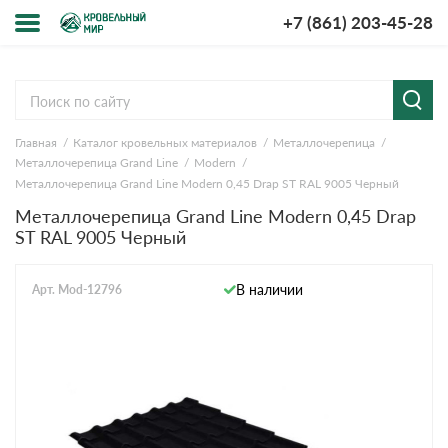
+7 (861) 203-45-28
Меню
О компании
Главная
Каталог кровельных материалов
Металлочерепица
Доставка и оплата
Металлочерепица Grand Line
Modern
Металлочерепица Grand Line Modern 0,45 Drap ST RAL 9005 Черный
Вопросы-ответы
Металлочерепица Grand Line Modern 0,45 Drap
ST RAL 9005 Черный
Акции
В наличии
Арт. Mod-12796
Контакты