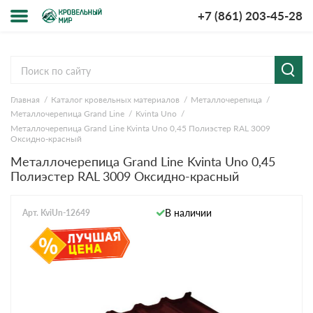
+7 (861) 203-45-28
Меню
О компании
Главная
Каталог кровельных материалов
Металлочерепица
Доставка и оплата
Металлочерепица Grand Line
Kvinta Uno
Металлочерепица Grand Line Kvinta Uno 0,45 Полиэстер RAL 3009
Вопросы-ответы
Оксидно-красный
Металлочерепица Grand Line Kvinta Uno 0,45
Полиэстер RAL 3009 Оксидно-красный
Акции
Контакты
В наличии
Арт. KviUn-12649