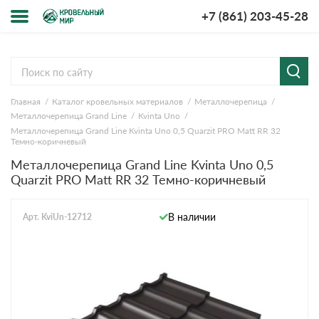
+7 (861) 203-45-28
Меню
О компании
Главная
Каталог кровельных материалов
Металлочерепица
Доставка и оплата
Металлочерепица Grand Line
Kvinta Uno
Металлочерепица Grand Line Kvinta Uno 0,5 Quarzit PRO Matt RR 32
Вопросы-ответы
Темно-коричневый
Металлочерепица Grand Line Kvinta Uno 0,5
Quarzit PRO Matt RR 32 Темно-коричневый
Акции
Контакты
В наличии
Арт. KviUn-12712