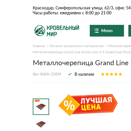
Краснодар, Симферопольская улица, 62/3, офис 54
Часы работы: ежедневно с 8:00 до 21:00
Меню
Главная
Каталог кровельных материалов
Металлочере
Ондулин и шифер
О компании
Металлочерепица Grand Line Kvinta Uno 0,5 GreenCoat Pura
Доставка и оплата
Вопросы-ответы
Металлочерепица Grand Line K
Цементно-песчаная чер
Акции
Контакты
В наличии
Арт. KviUn-12694
Сланцевая кровля
Доборные элементы
Ондулин