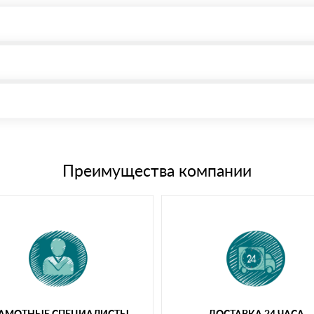
, возможна через системы электронных платежей.
иема материала после проверки качества и количества заказанного
15 и не более 19 символов
е номенклатуру товара, количество. После оплаты осуществляется 
щим банковским картам
Преимущества компании
РАМОТНЫЕ СПЕЦИАЛИСТЫ
ДОСТАВКА 24 ЧАСА