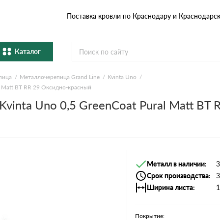
Поставка кровли по Краснодару и Краснодарс
Каталог
пица
Металлочерепица Grand Line
Kvinta Uno
Металлочерепица
Гибка
l Matt BT RR 29 Оксидно-красный
vinta Uno 0,5 GreenCoat Pural Matt BT
Натуральная керамическая
епица
Фибро
черепица
Профнастил и штакетник
Водос
Комплектующие
Металл в наличии
3
Срок производства
3
Ширина листа
1
Покрытие: