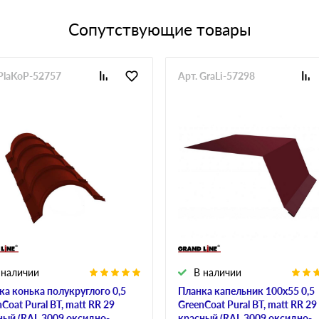
Сопутствующие товары
 PlaKoP-52757
Арт. GraLi-57298
 наличии
В наличии
ка конька полукруглого 0,5
Планка капельник 100х55 0,5
Coat Pural BT, matt RR 29
GreenCoat Pural BT, matt RR 29
ный (RAL 3009 оксидно-
красный (RAL 3009 оксидно-