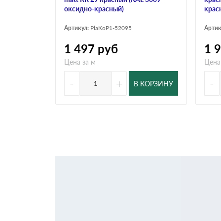
оксидно-красный)
крас
Артикул:
PlaKoP1-52095
Артик
1 497
руб
1 
Цена за м
Цена
-
+
-
В КОРЗИНУ