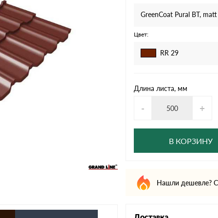
дулин
Ондулин Смарт
GreenCoat Pural BT, matt
Цвет:
RR 29
кий
Шифер для грядок
Длина листа, мм
новой
-
+
В КОРЗИНУ
Нашли дешевле? С
Доставка