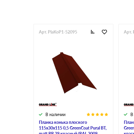
Арт. PlaKoP1-52095
Арт.
В наличии
В
Планка конька плоского
План
115х30х115 0,5 GreenCoat Pural BT,
Green
matt RR 29 красный (RAL 3009
крас