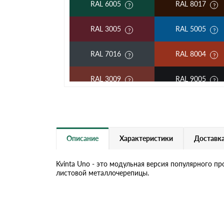
RAL 6005
RAL 8017
RAL 3005
RAL 5005
RAL 7016
RAL 8004
RAL 3009
RAL 9005
RAL 2004
RAL 5002
RAL 6020
RAL 7004
Описание
Характеристики
Доставка
RAL 1015
RAL 6019
Kvinta Uno - это модульная версия популярного п
листовой металлочерепицы.
RAL 9006
RR 32
RR 23
RR 33