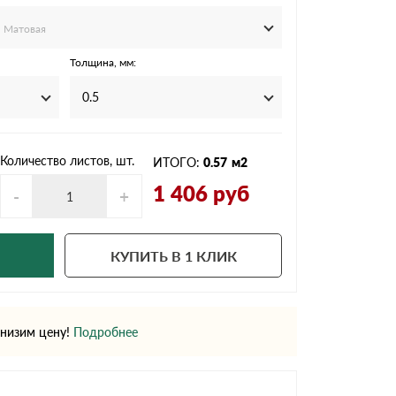
Ондутисс
Ондулина
Матовая
Толщина, мм:
0.5
Шифер волновой
Шифер 8-волново
Количество листов, шт.
ИТОГО:
0.57
м2
1 406
руб
-
+
КУПИТЬ В 1 КЛИК
низим цену!
Подробнее