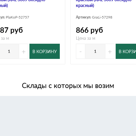
ный)
красный)
ул:
PlaKoP-52757
Артикул:
GraLi-57298
987
руб
866
руб
 за м
Цена за м
+
-
+
В КОРЗИНУ
В КОРЗ
Склады с которых мы возим