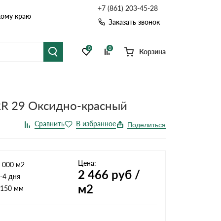
+7 (861) 203-45-28
кому краю
Заказать звонок
0
0
Корзина
я черепица
Рулонная кровля
 RR 29 Оксидно-красный
цементная черепица
Фальцевая кровля
Поделиться
точные системы
Софиты
Цена:
 000 м2
2 466
руб /
-4 дня
м2
150 мм
Комплектующие д