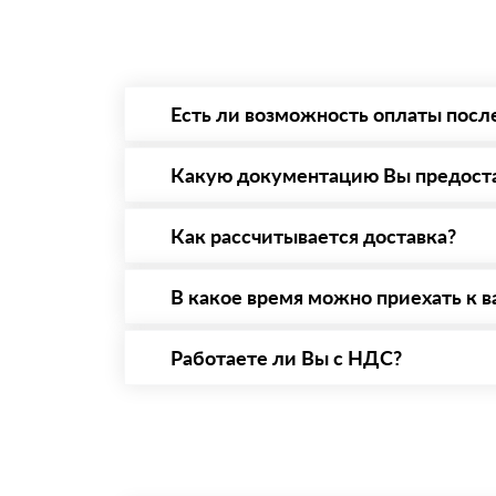
Есть ли возможность оплаты посл
Да. Самый распространенный способ оплаты 
то Вы вправе от него отказаться.
Какую документацию Вы предост
С каждой товарной позицией мы предоставл
Как рассчитывается доставка?
После оформления заявки с Вами свяжется п
стоимости и сроков доставки, которые впос
В какое время можно приехать к в
Вы можете приехать к нам в офис по адресу:
Работаете ли Вы с НДС?
Да, мы работаем с НДС 20% — то есть на о