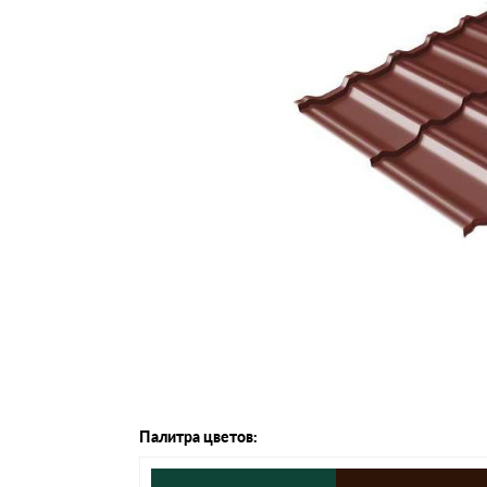
Черепица Он
Шифер
Шифер плос
Шифер 7-вол
Палитра цветов: