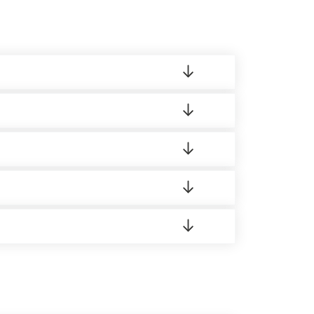
ленный товар был ненадлежащего качества,
ортную накладную.
редает заявку нашему логисту для оценки
 8:00-21:00.