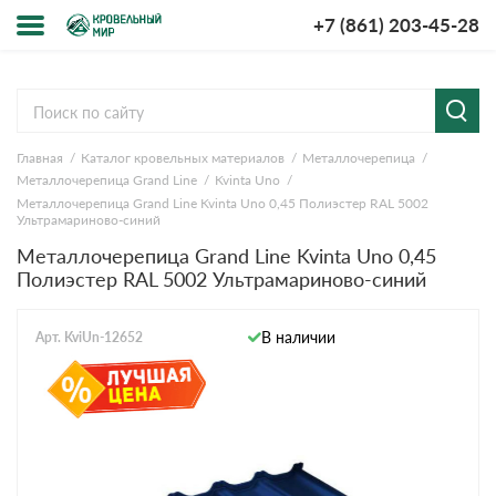
+7 (861) 203-45-28
Меню
О компании
Главная
Каталог кровельных материалов
Металлочерепица
Доставка и оплата
Металлочерепица Grand Line
Kvinta Uno
Металлочерепица Grand Line Kvinta Uno 0,45 Полиэстер RAL 5002
Вопросы-ответы
Ультрамариново-синий
Металлочерепица Grand Line Kvinta Uno 0,45
Полиэстер RAL 5002 Ультрамариново-синий
Акции
Контакты
В наличии
Арт. KviUn-12652