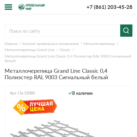
+7 (861) 203-45-28
Меню
О компании
Главная
Каталог кровельных материалов
Металлочерепица
Доставка и оплата
Металлочерепица Grand Line
Classic
Металлочерепица Grand Line Classic 0,4 Полиэстер RAL 9003 Сигнальный
Вопросы-ответы
белый
Металлочерепица Grand Line Classic 0,4
Полиэстер RAL 9003 Сигнальный белый
Акции
Контакты
В наличии
Арт. Cla-12080