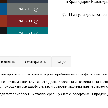
в Краснодаре и Краснода
RAL 7005
11 августа
доставка при 
RAL 3011
RAL 5021
RAL 1018
RAL 7004
 и оплата
Сертификаты
Видео
RAL 5018
 тип профиля, геометрия которого приближена к профилю классиче
RAL 9006
ет отличным акцентом Вашего дома. Красивый и гармоничный внеш
ак с природным ландшафтом, так и с любым архитектурным стилем с
RR 29
едлагает приобрести металлочерепицу Classic. Ассортимент проду
RR 22