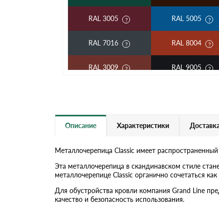
RAL 3005
RAL 5005
RAL 7016
RAL 8004
RAL 3009
RAL 9005
RAL 2004
RAL 5002
RAL 6002
RAL 6020
Описание
Характеристики
Доставка
RAL 1014
RAL 1015
Металлочерепица Classic имеет распространенный
RAL 6019
RAL 9003
Эта металлочерепица в скандинавском стиле стан
металлочерепице Classic органично сочетаться к
RR 32
RR 11
Для обустройства кровли компания Grand Line пр
качество и безопасность использования.
RR 21
RR 23