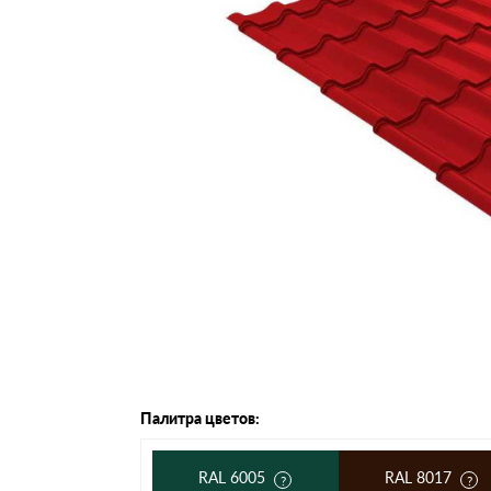
Черепица Он
Шифер
Шифер плос
Шифер 7-вол
Палитра цветов:
RAL 6005
RAL 8017