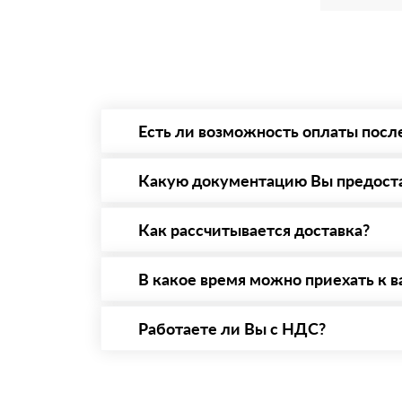
Есть ли возможность оплаты посл
Да. Самый распространенный способ оплаты 
то Вы вправе от него отказаться.
Какую документацию Вы предост
С каждой товарной позицией мы предоставл
Как рассчитывается доставка?
После оформления заявки с Вами свяжется п
стоимости и сроков доставки, которые впос
В какое время можно приехать к в
Вы можете приехать к нам в офис по адресу:
Работаете ли Вы с НДС?
Да, мы работаем с НДС 20% — то есть на о