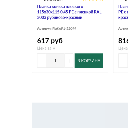
Планка конька плоского
План
115х30х115 0,45 PE с пленкой RAL
PE с
3003 рубиново-красный
крас
Артикул:
PlaKoP1-52099
Артик
617
руб
81
Цена за м
Цена
-
+
-
В КОРЗИНУ