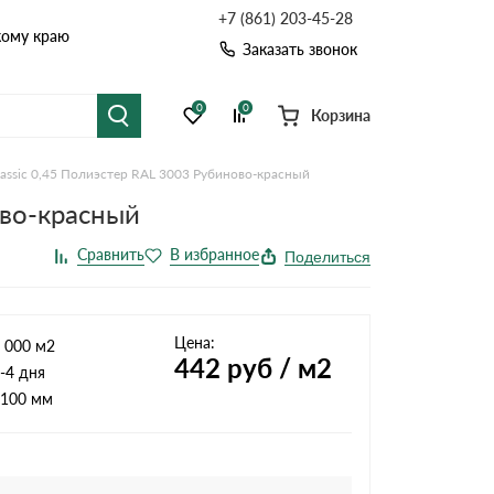
+7 (861) 203-45-28
кому краю
Заказать звонок
0
0
Корзина
lassic 0,45 Полиэстер RAL 3003 Рубиново-красный
я черепица
Рулонная кровля
ово-красный
цементная черепица
Фальцевая кровля
Поделиться
точные системы
Софиты
Цена:
 000 м2
442
руб / м2
-4 дня
100 мм
Комплектующие д