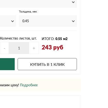
Ондутисс
Ондулина
Толщина, мм:
0.45
Шифер волновой
Шифер 8-волново
Количество листов, шт.
ИТОГО:
0.55
м2
243
руб
-
+
КУПИТЬ В 1 КЛИК
низим цену!
Подробнее