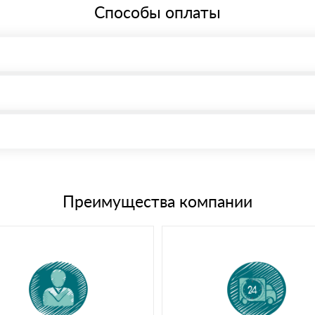
Способы оплаты
, возможна через системы электронных платежей.
иема материала после проверки качества и количества заказанного
15 и не более 19 символов
е номенклатуру товара, количество. После оплаты осуществляется 
щим банковским картам
Преимущества компании