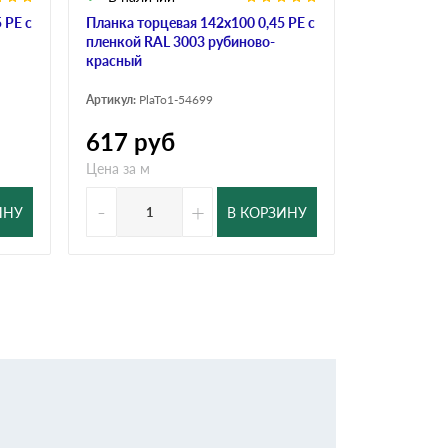
 PE с
Планка торцевая 142х100 0,45 PE с
Планка торц
пленкой RAL 3003 рубиново-
пленкой RA
красный
красный
Артикул:
PlaTo1-54699
Артикул:
PlaT
617
руб
498
ру
Цена за м
Цена за м
-
+
-
ИНУ
В КОРЗИНУ