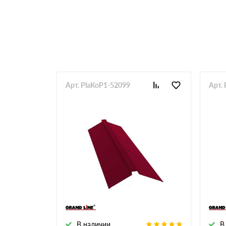
RR 33
RR 750
Арт. PlaKoP1-52099
Арт.
В наличии
В