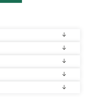
ленный товар был ненадлежащего качества,
ортную накладную.
редает заявку нашему логисту для оценки
 8:00-21:00.