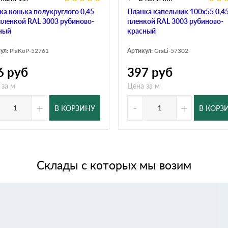
ка конька полукруглого 0,45
Планка капельник 100х55 0,45
 пленкой RAL 3003 рубиново-
пленкой RAL 3003 рубиново-
ный
красный
ул:
PlaKoP-52761
Артикул:
GraLi-57302
6
руб
397
руб
 за м
Цена за м
+
-
+
В КОРЗИНУ
В КОРЗ
Склады с которых мы возим