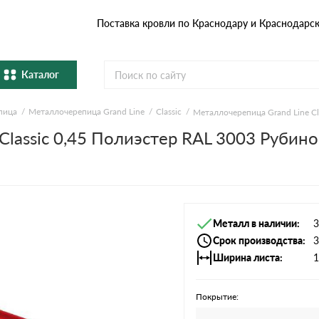
Поставка кровли по Краснодару и Краснодарс
Каталог
пица
Металлочерепица Grand Line
Classic
Металлочерепица Grand Line C
Металлочерепица
Гибка
Classic 0,45 Полиэстер RAL 3003 Рубин
Натуральная керамическая
епица
Фибро
черепица
Профнастил и штакетник
Водос
Металл в наличии
3
Комплектующие
Срок производства
3
Ширина листа
1
Покрытие: