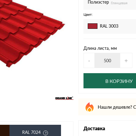
дулин
Ондулин Смарт
Полиэстер
Глянцевая
Цвет:
RAL 3003
кий
Шифер для грядок
Длина листа, мм
-
+
новой
В КОРЗИНУ
Нашли дешевле? С
Доставка
RAL 7024