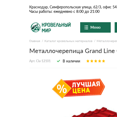
Краснодар, Симферопольская улица, 62/3, офис 54
Часы работы: ежедневно с 8:00 до 21:00
Меню
Главная
Каталог кровельных материалов
Металлочере
Ондулин и шифер
О компании
Доставка и оплата
Металлочерепица Grand Line 
Вопросы-ответы
Цементно-песчаная чер
Акции
В наличии
Арт. Cla-12101
Контакты
Сланцевая кровля
Доборные элементы
Ондулин