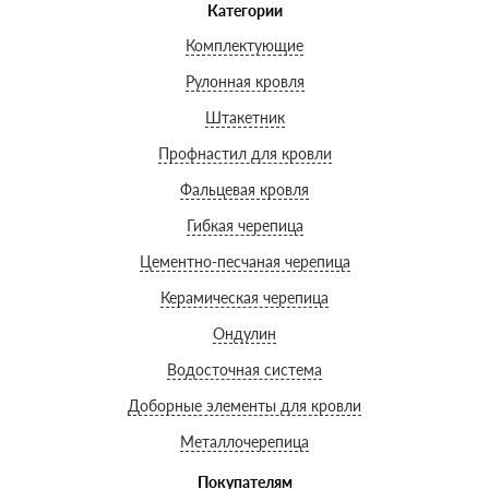
Категории
Комплектующие
Рулонная кровля
Штакетник
Профнастил для кровли
Фальцевая кровля
Гибкая черепица
Цементно-песчаная черепица
Керамическая черепица
Ондулин
Водосточная система
Доборные элементы для кровли
Металлочерепица
Покупателям