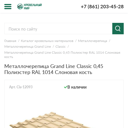
+7 (861) 203-45-28
Меню
О компании
Главная
Каталог кровельных материалов
Металлочерепица
Доставка и оплата
Металлочерепица Grand Line
Classic
Металлочерепица Grand Line Classic 0,45 Полиэстер RAL 1014 Слоновая
Вопросы-ответы
кость
Металлочерепица Grand Line Classic 0,45
Полиэстер RAL 1014 Слоновая кость
Акции
Контакты
В наличии
Арт. Cla-12093