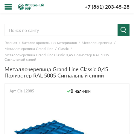
+7 (861) 203-45-28
Меню
О компании
Главная
Каталог кровельных материалов
Металлочерепица
Доставка и оплата
Металлочерепица Grand Line
Classic
Металлочерепица Grand Line Classic 0,45 Полиэстер RAL 5005
Вопросы-ответы
Сигнальный синий
Металлочерепица Grand Line Classic 0,45
Полиэстер RAL 5005 Сигнальный синий
Акции
Контакты
В наличии
Арт. Cla-12085