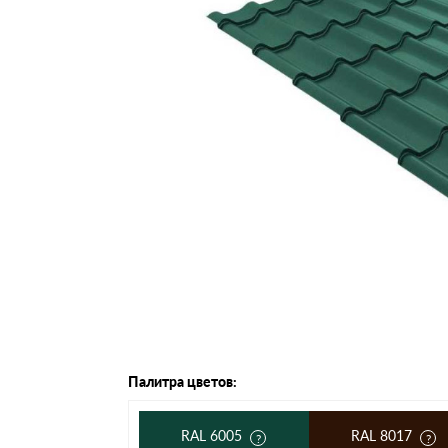
Черепица Он
Шифер
Шифер плос
Шифер 7-вол
Палитра цветов:
RAL 6005
RAL 8017