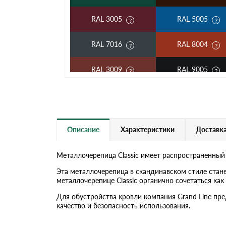
RAL 3005
RAL 5005
RAL 7016
RAL 8004
RAL 3009
RAL 9005
RAL 2004
RAL 5002
RAL 3003
RAL 6002
Описание
Характеристики
Доставка
RAL 7004
RAL 1014
Металлочерепица Classic имеет распространенный
RAL 5018
RAL 6019
Эта металлочерепица в скандинавском стиле стан
металлочерепице Classic органично сочетаться к
RAL 9006
RR 32
Для обустройства кровли компания Grand Line пр
качество и безопасность использования.
RR 21
RR 23