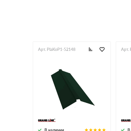
RR 33
RR 750
Арт. PlaKoP1-52148
Арт.
В наличии
В