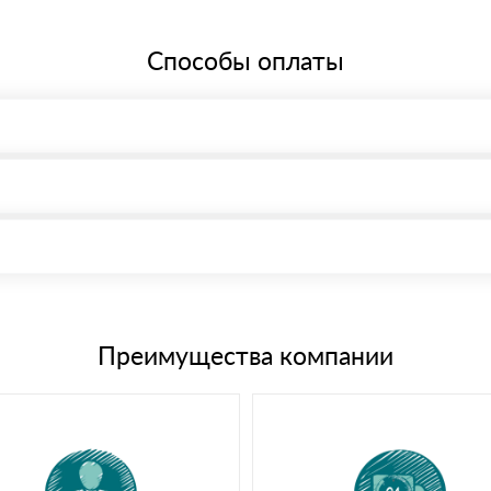
Способы оплаты
, возможна через системы электронных платежей.
иема материала после проверки качества и количества заказанного
15 и не более 19 символов
е номенклатуру товара, количество. После оплаты осуществляется 
щим банковским картам
Преимущества компании