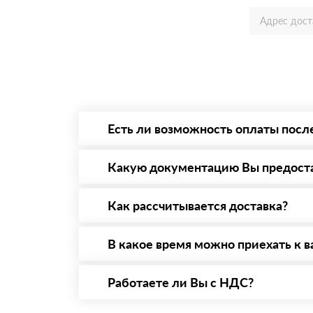
Есть ли возможность оплаты посл
Да. Самый распространенный способ оплаты 
то Вы вправе от него отказаться.
Какую документацию Вы предост
С каждой товарной позицией мы предоставл
Как рассчитывается доставка?
После оформления заявки с Вами свяжется п
стоимости и сроков доставки, которые впос
В какое время можно приехать к в
Вы можете приехать к нам в офис по адресу:
Работаете ли Вы с НДС?
Да, мы работаем с НДС 20% — то есть на о