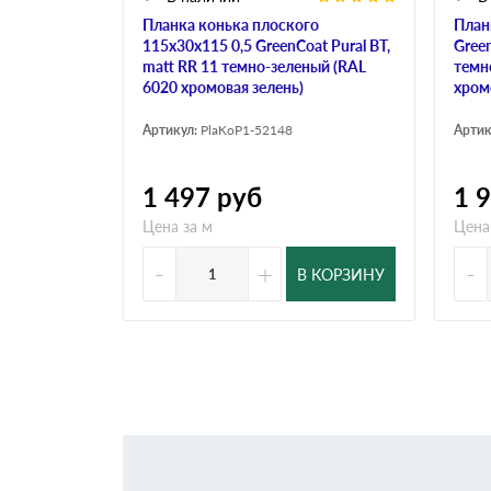
Планка конька плоского
План
115х30х115 0,5 GreenCoat Pural BT,
Green
matt RR 11 темно-зеленый (RAL
темн
6020 хромовая зелень)
хром
Артикул:
PlaKoP1-52148
Артик
1 497
руб
1 
Цена за м
Цена
-
+
-
В КОРЗИНУ