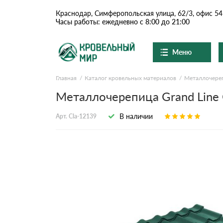
Краснодар, Симферопольская улица, 62/3, офис 54
Часы работы: ежедневно с 8:00 до 21:00
Меню
Главная
Каталог кровельных материалов
Металлочере
Ондулин и шифер
О компании
Доставка и оплата
Металлочерепица Grand Line C
Вопросы-ответы
Цементно-песчаная чер
Акции
В наличии
Арт. Cla-12139
Контакты
Сланцевая кровля
Доборные элементы
Ондулин