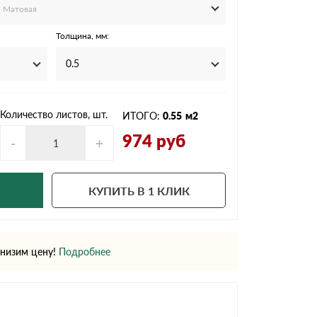
Ондутисс
Ондулина
Матовая
Толщина, мм:
0.5
Шифер волновой
Шифер 8-волново
Количество листов, шт.
ИТОГО:
0.55
м2
974
руб
-
+
КУПИТЬ В 1 КЛИК
низим цену!
Подробнее