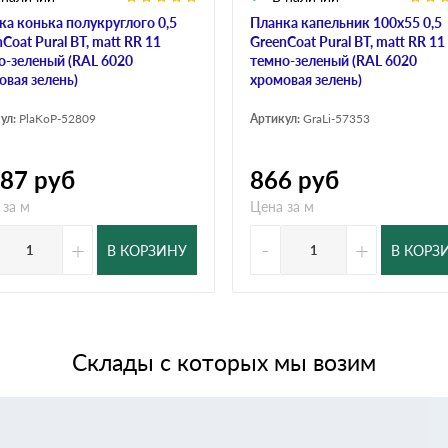
ка конька полукруглого 0,5
Планка капельник 100х55 0,5
Coat Pural BT, matt RR 11
GreenCoat Pural BT, matt RR 11
о-зеленый (RAL 6020
темно-зеленый (RAL 6020
овая зелень)
хромовая зелень)
ул:
PlaKoP-52809
Артикул:
GraLi-57353
987
руб
866
руб
 за м
Цена за м
+
-
+
В КОРЗИНУ
В КОРЗ
Склады с которых мы возим