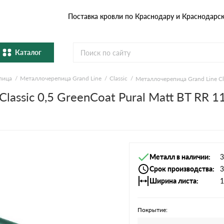
Поставка кровли по Краснодару и Краснодарс
Каталог
пица
Металлочерепица Grand Line
Classic
Металлочерепица Grand Line Cla
Металлочерепица
Гибка
lassic 0,5 GreenCoat Pural Matt BT RR 
Натуральная керамическая
епица
Фибро
черепица
Профнастил и штакетник
Водос
Металл в наличии
3
Комплектующие
Срок производства
3
Ширина листа
1
Покрытие: