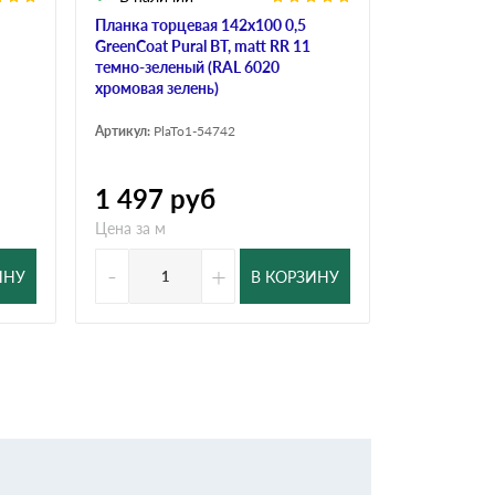
Планка торцевая 142х100 0,5
Планка торц
GreenCoat Pural BT, matt RR 11
GreenCoat Pu
темно-зеленый (RAL 6020
темно-зеле
хромовая зелень)
хромовая зе
Артикул:
PlaTo1-54742
Артикул:
PlaT
1 497
руб
1 202
р
Цена за м
Цена за м
-
+
-
ИНУ
В КОРЗИНУ