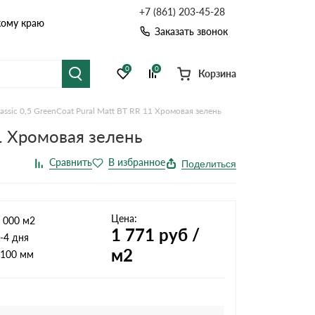
+7 (861) 203-45-28
кому краю
Заказать звонок
0
0
Корзина
ssic 0,5 GreenCoat Pural Matt BT RR 11 Хромовая зелень
я черепица
Рулонная кровля
11 Хромовая зелень
цементная черепица
Фальцевая кровля
Поделиться
точные системы
Софиты
Цена:
 000 м2
1 771
руб /
-4 дня
м2
100 мм
Комплектующие д