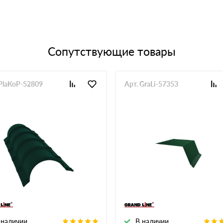
Сопутствующие товары
 PlaKoP-52809
Арт. GraLi-57353
 наличии
В наличии