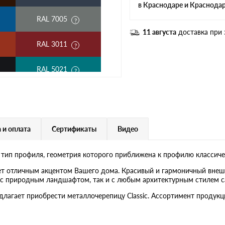
в Краснодаре и Краснода
RAL 7005
11 августа
доставка при 
RAL 3011
RAL 5021
RAL 1018
RAL 6020
 и оплата
Сертификаты
Видео
RAL 1015
 тип профиля, геометрия которого приближена к профилю классиче
RAL 9003
ет отличным акцентом Вашего дома. Красивый и гармоничный внеш
ак с природным ландшафтом, так и с любым архитектурным стилем с
RR 29
едлагает приобрести металлочерепицу Classic. Ассортимент проду
RR 22