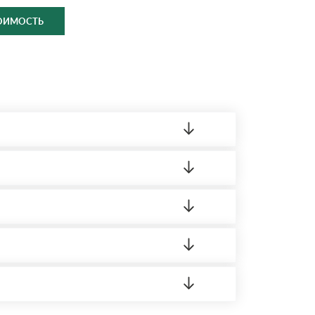
ТОИМОСТЬ
ленный товар был ненадлежащего качества,
ортную накладную.
редает заявку нашему логисту для оценки
 8:00-21:00.