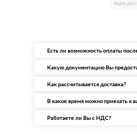
Есть ли возможность оплаты посл
Да. Самый распространенный способ оплаты 
то Вы вправе от него отказаться.
Какую документацию Вы предост
С каждой товарной позицией мы предоставл
Как рассчитывается доставка?
После оформления заявки с Вами свяжется п
стоимости и сроков доставки, которые впос
В какое время можно приехать к в
Вы можете приехать к нам в офис по адресу:
Работаете ли Вы с НДС?
Да, мы работаем с НДС 20% — то есть на о