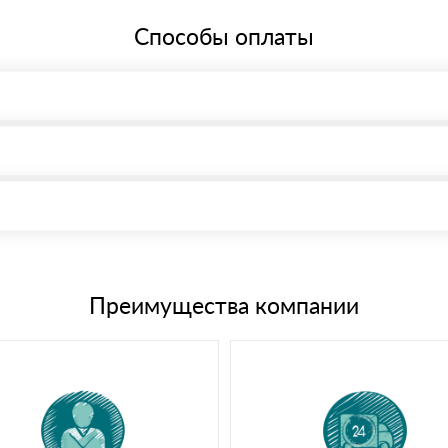
Способы оплаты
, возможна через системы электронных платежей.
иема материала после проверки качества и количества заказанного
15 и не более 19 символов
е номенклатуру товара, количество. После оплаты осуществляется 
щим банковским картам
Преимущества компании