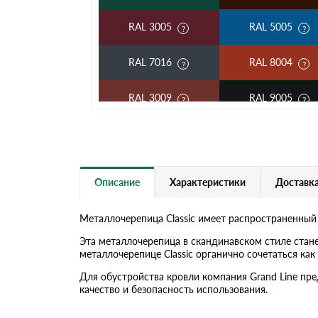
RAL 3005
RAL 5005
RAL 7016
RAL 8004
RAL 3009
RAL 9005
RAL 2004
RAL 5002
RAL 3003
RAL 6002
Описание
Характеристики
Доставка
RAL 7004
RAL 1014
Металлочерепица Classic имеет распространенный
RAL 5018
RAL 6019
Эта металлочерепица в скандинавском стиле стан
металлочерепице Classic органично сочетаться к
RAL 9006
RR 32
Для обустройства кровли компания Grand Line пр
качество и безопасность использования.
RR 21
RR 23