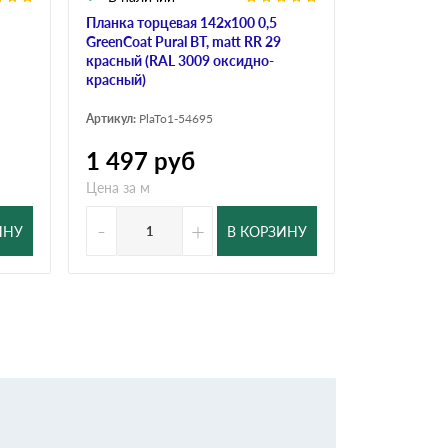
Планка торцевая 142х100 0,5
Планка торц
GreenCoat Pural BT, matt RR 29
GreenCoat Pu
красный (RAL 3009 оксидно-
красный (R
красный)
красный)
Артикул:
PlaTo1-54695
Артикул:
PlaT
1 497
руб
1 202
р
Цена за м
Цена за м
-
+
-
ИНУ
В КОРЗИНУ