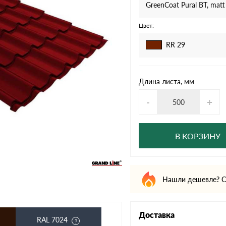
дулин
Ондулин Смарт
GreenCoat Pural BT, matt
Цвет:
RR 29
кий
Шифер для грядок
Длина листа, мм
-
+
новой
В КОРЗИНУ
Нашли дешевле? С
Доставка
RAL 7024