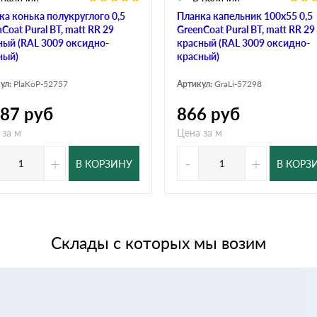
ка конька полукруглого 0,5
Планка капельник 100х55 0,5
Coat Pural BT, matt RR 29
GreenCoat Pural BT, matt RR 29
ный (RAL 3009 оксидно-
красный (RAL 3009 оксидно-
ный)
красный)
ул:
PlaKoP-52757
Артикул:
GraLi-57298
987
руб
866
руб
 за м
Цена за м
+
-
+
В КОРЗИНУ
В КОРЗ
Склады с которых мы возим