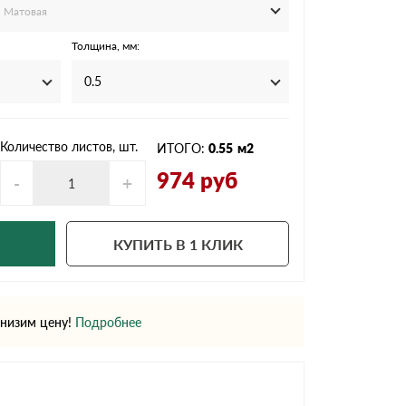
Ондутисс
Ондулина
Матовая
Толщина, мм:
0.5
Шифер волновой
Шифер 8-волново
Количество листов, шт.
ИТОГО:
0.55
м2
974
руб
-
+
КУПИТЬ В 1 КЛИК
низим цену!
Подробнее