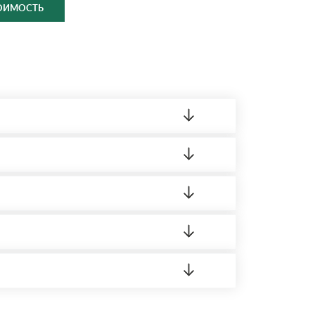
ТОИМОСТЬ
ленный товар был ненадлежащего качества,
ортную накладную.
редает заявку нашему логисту для оценки
 8:00-21:00.