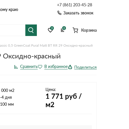
+7 (861) 203-45-28
кому краю
Заказать звонок
0
0
Корзина
assic 0,5 GreenCoat Pural Matt BT RR 29 Оксидно-красный
я черепица
Рулонная кровля
29 Оксидно-красный
цементная черепица
Фальцевая кровля
Поделиться
точные системы
Софиты
Цена:
 000 м2
1 771
руб /
-4 дня
м2
100 мм
Комплектующие д