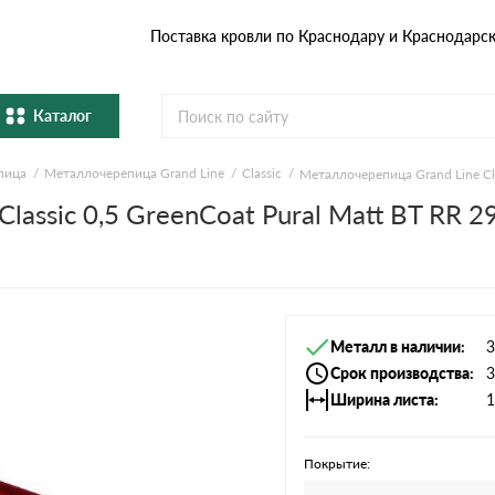
Поставка кровли по Краснодару и Краснодарс
Каталог
пица
Металлочерепица Grand Line
Classic
Металлочерепица Grand Line Cl
Металлочерепица
Гибка
lassic 0,5 GreenCoat Pural Matt BT RR 
Натуральная керамическая
епица
Фибро
черепица
Профнастил и штакетник
Водос
Металл в наличии
3
Комплектующие
Срок производства
3
Ширина листа
1
Покрытие: