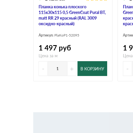
Планка конька плоского
План
115х30х115 0,5 GreenCoat Pural BT,
Green
matt RR 29 красный (RAL 3009
крас
оксидно-красный)
крас
Артикул:
PlaKoP1-52095
Артик
1 497
руб
1 
Цена за м
Цена
-
+
-
В КОРЗИНУ