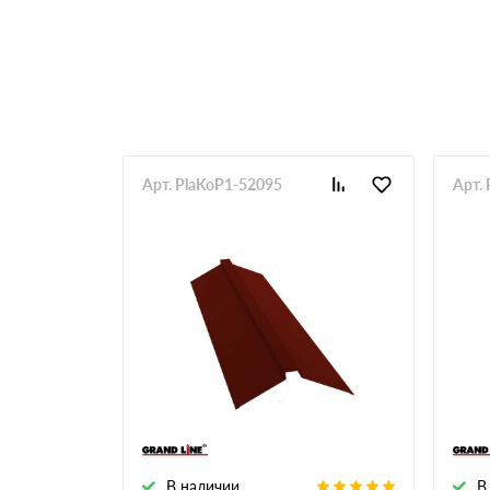
RR 33
RR 750
Арт. PlaKoP1-52095
Арт.
В наличии
В