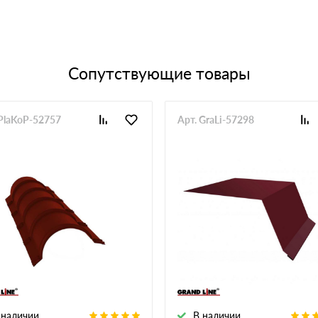
Сопутствующие товары
 PlaKoP-52757
Арт. GraLi-57298
 наличии
В наличии