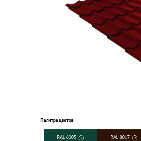
Черепица Он
Шифер
Шифер плос
Шифер 7-вол
Палитра цветов:
RAL 6005
RAL 8017