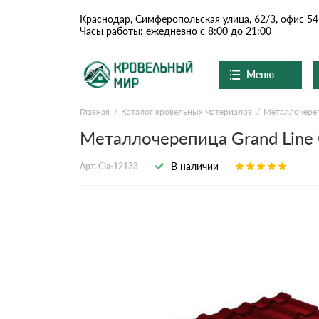
Краснодар, Симферопольская улица, 62/3, офис 54
Часы работы: ежедневно с 8:00 до 21:00
Меню
Главная
Каталог кровельных материалов
Металлочере
Ондулин и шифер
О компании
Доставка и оплата
Металлочерепица Grand Line C
Вопросы-ответы
Цементно-песчаная чер
Акции
В наличии
Арт. Cla-12133
Контакты
Сланцевая кровля
Доборные элементы
Ондулин