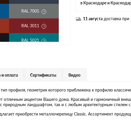
в Краснодаре и Краснода
RAL 7005
11 августа
доставка при 
RAL 3011
RAL 5021
RAL 1018
RAL 6020
 и оплата
Сертификаты
Видео
RAL 1015
 тип профиля, геометрия которого приближена к профилю классиче
RAL 9003
ет отличным акцентом Вашего дома. Красивый и гармоничный внеш
ак с природным ландшафтом, так и с любым архитектурным стилем с
RR 11
едлагает приобрести металлочерепицу Classic. Ассортимент проду
RR 22