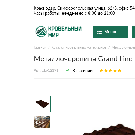
Краснодар, Симферопольская улица, 62/3, офис 54
Часы работы: ежедневно с 8:00 до 21:00
Меню
Главная
Каталог кровельных материалов
Металлочере
Ондулин и шифер
О компании
Доставка и оплата
Металлочерепица Grand Line C
Вопросы-ответы
Цементно-песчаная чер
Акции
В наличии
Арт. Cla-12191
Контакты
Сланцевая кровля
Доборные элементы
Ондулин