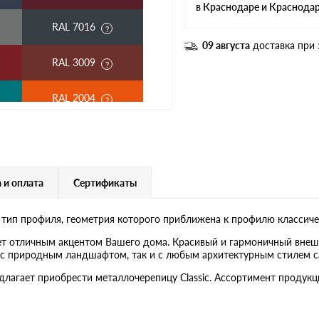
в Краснодаре и Краснода
RAL 7016
09 августа
доставка при 
RAL 3009
RAL 2004
RAL 3003
RAL 7004
 и оплата
Сертификаты
RAL 5018
 тип профиля, геометрия которого приближена к профилю классиче
RAL 9006
ет отличным акцентом Вашего дома. Красивый и гармоничный внеш
ак с природным ландшафтом, так и с любым архитектурным стилем с
RR 29
едлагает приобрести металлочерепицу Classic. Ассортимент проду
RR 22