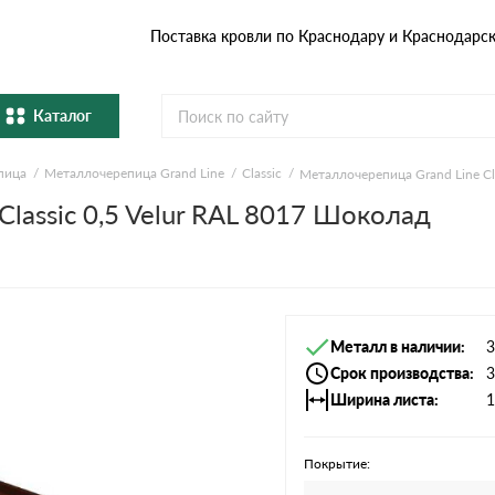
Поставка кровли по Краснодару и Краснодарс
Каталог
пица
Металлочерепица Grand Line
Classic
Металлочерепица Grand Line Cl
Металлочерепица
Гибка
lassic 0,5 Velur RAL 8017 Шоколад
Натуральная керамическая
епица
Фибро
черепица
Профнастил и штакетник
Водос
Металл в наличии
3
Комплектующие
Срок производства
3
Ширина листа
1
Покрытие: