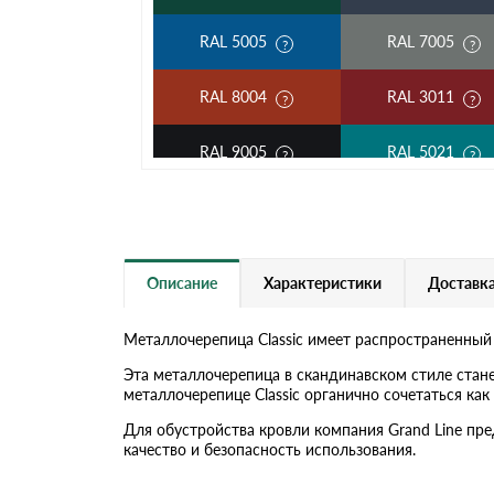
RAL 5005
RAL 7005
RAL 8004
RAL 3011
RAL 9005
RAL 5021
RAL 5002
RAL 1018
RAL 6002
RAL 6020
Описание
Характеристики
Доставка
RAL 1014
RAL 1015
Металлочерепица Classic имеет распространенный
RAL 6019
RAL 9003
Эта металлочерепица в скандинавском стиле стан
металлочерепице Classic органично сочетаться к
RR 32
RR 11
Для обустройства кровли компания Grand Line пр
качество и безопасность использования.
RR 21
RR 23