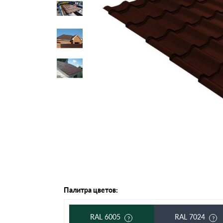
Черепица Он
Шифер
Шифер плос
Шифер 7-вол
Палитра цветов:
RAL 6005
RAL 7024