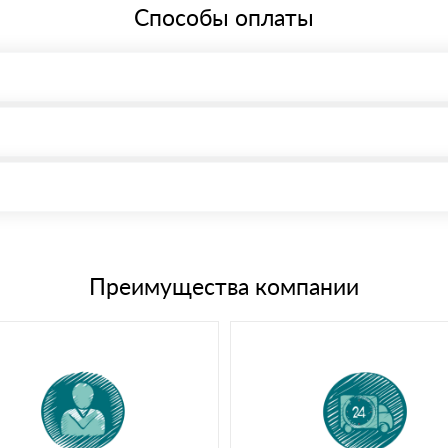
Способы оплаты
, возможна через системы электронных платежей.
иема материала после проверки качества и количества заказанного
15 и не более 19 символов
е номенклатуру товара, количество. После оплаты осуществляется 
щим банковским картам
Преимущества компании