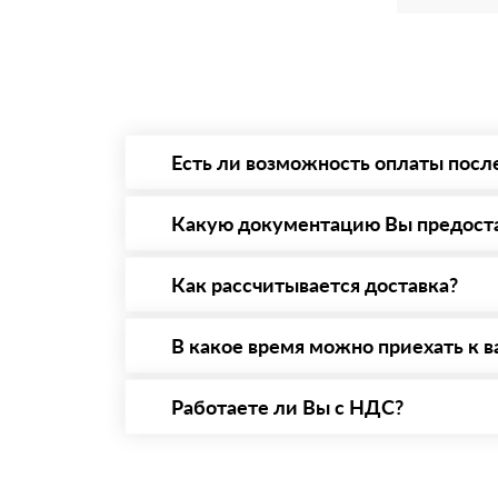
Есть ли возможность оплаты посл
Да. Самый распространенный способ оплаты 
то Вы вправе от него отказаться.
Какую документацию Вы предост
С каждой товарной позицией мы предоставл
Как рассчитывается доставка?
После оформления заявки с Вами свяжется п
стоимости и сроков доставки, которые впос
В какое время можно приехать к в
Вы можете приехать к нам в офис по адресу:
Работаете ли Вы с НДС?
Да, мы работаем с НДС 20% — то есть на о