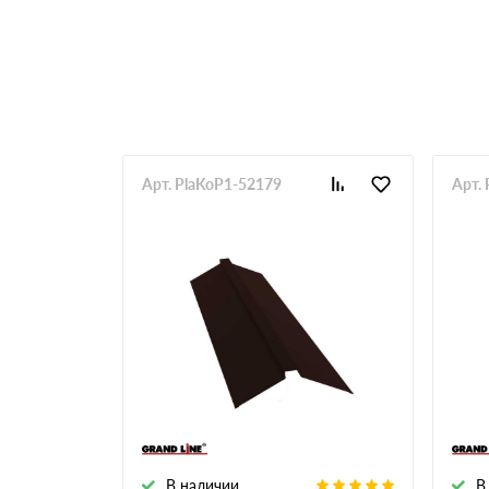
RR 33
RR 750
Арт. PlaKoP1-52179
Арт.
В наличии
В