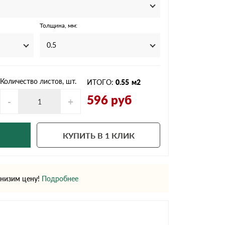
Ондутисс
Ондулина
Толщина, мм:
0.5
Шифер волновой
Шифер 8-волново
Количество листов, шт.
ИТОГО:
0.55
м2
596
руб
-
+
КУПИТЬ В 1 КЛИК
низим цену!
Подробнее