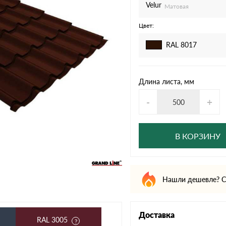
дулин
Ондулин Смарт
Velur
Матовая
Цвет:
RAL 8017
кий
Шифер для грядок
Длина листа, мм
-
+
новой
В КОРЗИНУ
Нашли дешевле? С
Доставка
RAL 3005