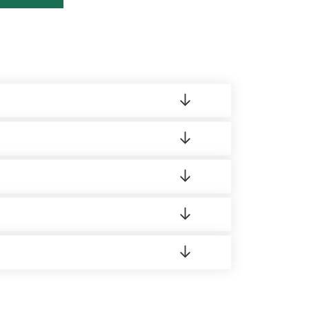
ленный товар был ненадлежащего качества,
ортную накладную.
редает заявку нашему логисту для оценки
 8:00-21:00.