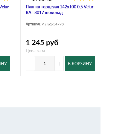
Velur
Планка торцевая 142х100 0,5 Velur
Планка торц
RAL 8017 шоколад
RAL 8017 ш
Артикул:
PlaTo1-54770
Артикул:
PlaT
1 245
руб
149
ру
Цена за м
Цена за м
-
+
-
ИНУ
В КОРЗИНУ