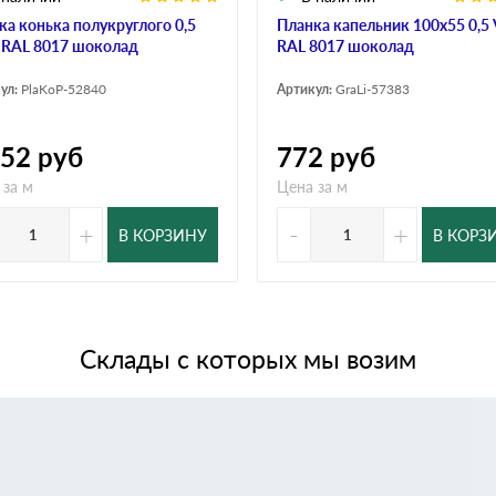
ка конька полукруглого 0,5
Планка капельник 100х55 0,5 
r RAL 8017 шоколад
RAL 8017 шоколад
ул:
PlaKoP-52840
Артикул:
GraLi-57383
652
руб
772
руб
 за м
Цена за м
+
-
+
В КОРЗИНУ
В КОРЗ
Склады с которых мы возим