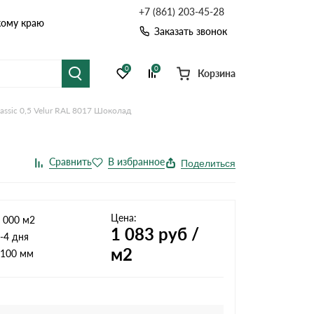
+7 (861) 203-45-28
кому краю
Заказать звонок
0
0
Корзина
assic 0,5 Velur RAL 8017 Шоколад
я черепица
Рулонная кровля
цементная черепица
Фальцевая кровля
Поделиться
точные системы
Софиты
Цена:
 000 м2
1 083
руб /
-4 дня
м2
100 мм
Комплектующие д