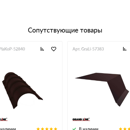
Сопутствующие товары
 PlaKoP-52840
Арт. GraLi-57383
 наличии
В наличии