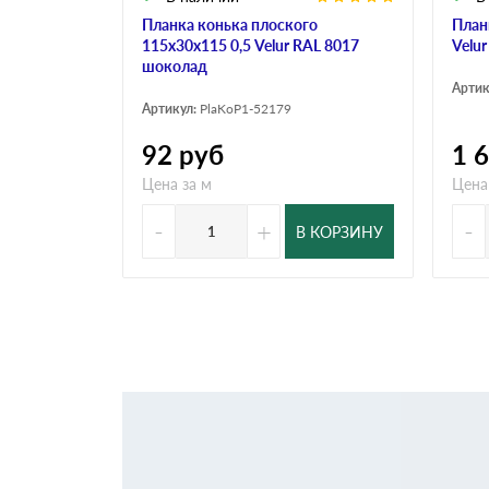
Планка конька плоского
План
115х30х115 0,5 Velur RAL 8017
Velu
шоколад
Артик
Артикул:
PlaKoP1-52179
92
руб
1 
Цена за м
Цена
-
+
-
В КОРЗИНУ