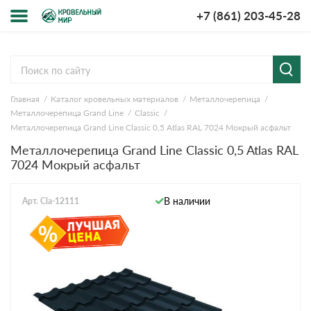
+7 (861) 203-45-28
Меню
О компании
Главная
Каталог кровельных материалов
Металлочерепица
Доставка и оплата
Металлочерепица Grand Line
Classic
Металлочерепица Grand Line Classic 0,5 Atlas RAL 7024 Мокрый асфальт
Вопросы-ответы
Металлочерепица Grand Line Classic 0,5 Atlas RAL
7024 Мокрый асфальт
Акции
В наличии
Арт. Cla-12111
Контакты