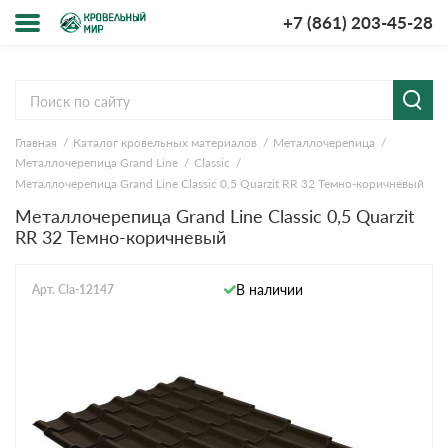
+7 (861) 203-45-28
Меню
О компании
Главная
Каталог кровельных материалов
Металлочерепица
Доставка и оплата
Металлочерепица Grand Line
Classic
Металлочерепица Grand Line Classic 0,5 Quarzit RR 32 Темно-коричневый
Вопросы-ответы
Металлочерепица Grand Line Classic 0,5 Quarzit
RR 32 Темно-коричневый
Акции
В наличии
Арт. Cla-12147
Контакты