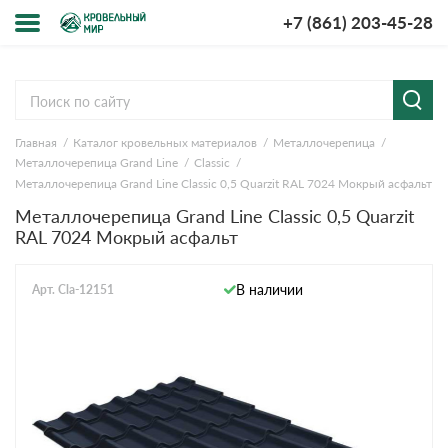
+7 (861) 203-45-28
Меню
О компании
Главная
Каталог кровельных материалов
Металлочерепица
Доставка и оплата
Металлочерепица Grand Line
Classic
Металлочерепица Grand Line Classic 0,5 Quarzit RAL 7024 Мокрый асфальт
Вопросы-ответы
Металлочерепица Grand Line Classic 0,5 Quarzit
RAL 7024 Мокрый асфальт
Акции
В наличии
Арт. Cla-12151
Контакты