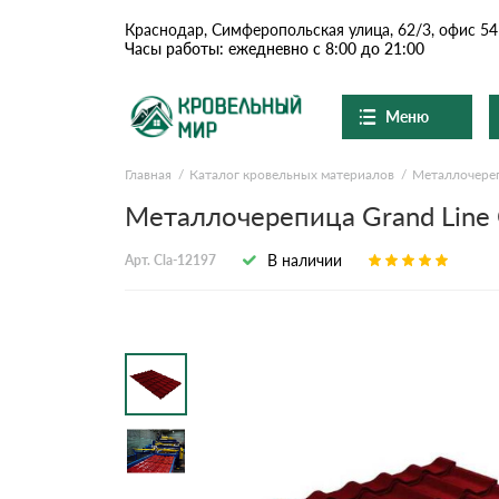
Краснодар, Симферопольская улица, 62/3, офис 54
Часы работы: ежедневно с 8:00 до 21:00
Меню
Главная
Каталог кровельных материалов
Металлочере
Ондулин и шифер
О компании
Доставка и оплата
Металлочерепица Grand Line C
Вопросы-ответы
Цементно-песчаная чер
Акции
В наличии
Арт. Cla-12197
Контакты
Сланцевая кровля
Доборные элементы
Ондулин