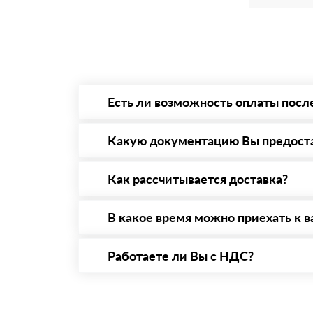
Есть ли возможность оплаты посл
Да. Самый распространенный способ оплаты 
то Вы вправе от него отказаться.
Какую документацию Вы предост
С каждой товарной позицией мы предоставл
Как рассчитывается доставка?
После оформления заявки с Вами свяжется п
стоимости и сроков доставки, которые впос
В какое время можно приехать к в
Вы можете приехать к нам в офис по адресу:
Работаете ли Вы с НДС?
Да, мы работаем с НДС 20% — то есть на о