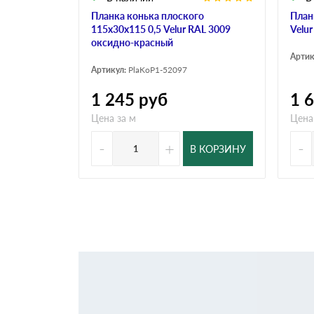
Планка конька плоского
План
115х30х115 0,5 Velur RAL 3009
Velu
оксидно-красный
Артик
Артикул:
PlaKoP1-52097
1 245
руб
1 
Цена за м
Цена
-
+
-
В КОРЗИНУ