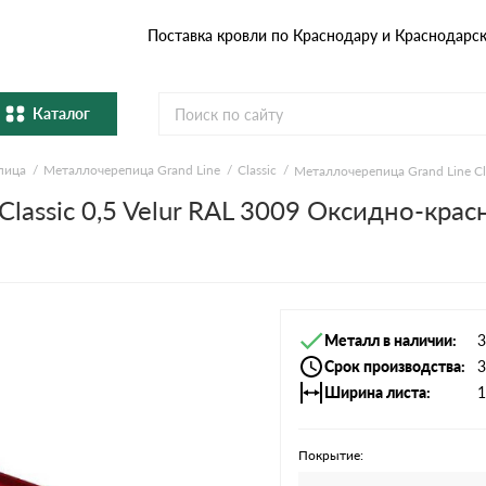
Поставка кровли по Краснодару и Краснодарс
Каталог
пица
Металлочерепица Grand Line
Classic
Металлочерепица Grand Line Cl
Металлочерепица
Гибка
lassic 0,5 Velur RAL 3009 Оксидно-кра
Натуральная керамическая
епица
Фибро
черепица
Профнастил и штакетник
Водос
Металл в наличии
3
Комплектующие
Срок производства
3
Ширина листа
1
Покрытие: