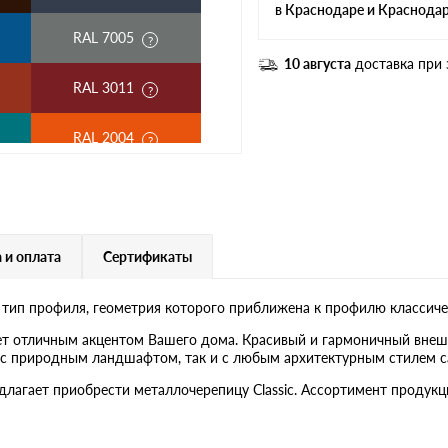
в Краснодаре и Краснода
RAL 7005
10 августа
доставка при 
RAL 3011
RAL 2004
RAL 3003
RAL 7004
 и оплата
Сертификаты
RAL 5018
 тип профиля, геометрия которого приближена к профилю классиче
RAL 9006
ет отличным акцентом Вашего дома. Красивый и гармоничный внеш
ак с природным ландшафтом, так и с любым архитектурным стилем с
RR 29
едлагает приобрести металлочерепицу Classic. Ассортимент проду
RR 22