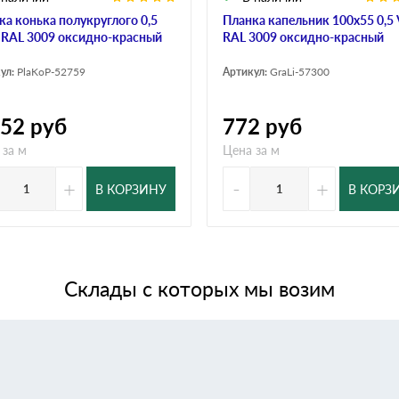
ка конька полукруглого 0,5
Планка капельник 100х55 0,5 
r RAL 3009 оксидно-красный
RAL 3009 оксидно-красный
ул:
PlaKoP-52759
Артикул:
GraLi-57300
652
руб
772
руб
 за м
Цена за м
+
-
+
В КОРЗИНУ
В КОРЗ
Склады с которых мы возим