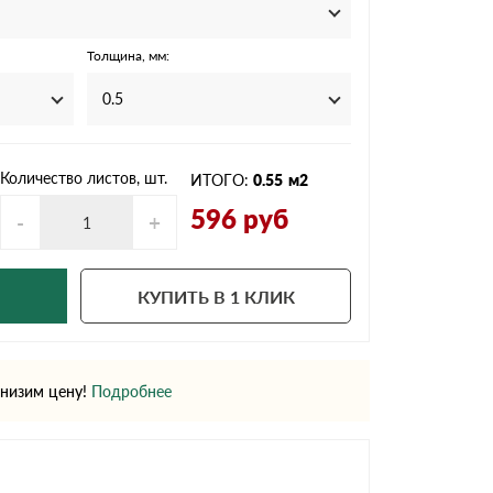
Ондутисс
Ондулина
Толщина, мм:
0.5
Шифер волновой
Шифер 8-волново
Количество листов, шт.
ИТОГО:
0.55
м2
596
руб
-
+
КУПИТЬ В 1 КЛИК
низим цену!
Подробнее