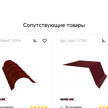
Сопутствующие товары
 PlaKoP-52759
Арт. GraLi-57300
 наличии
В наличии