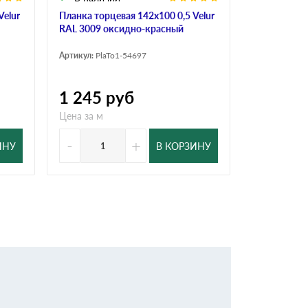
Velur
Планка торцевая 142х100 0,5 Velur
Планка торц
RAL 3009 оксидно-красный
RAL 3009 о
Артикул:
PlaTo1-54697
Артикул:
PlaT
1 245
руб
1 001
р
Цена за м
Цена за м
-
+
-
ИНУ
В КОРЗИНУ