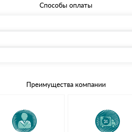
Способы оплаты
, возможна через системы электронных платежей.
иема материала после проверки качества и количества заказанного
15 и не более 19 символов
е номенклатуру товара, количество. После оплаты осуществляется 
щим банковским картам
Преимущества компании