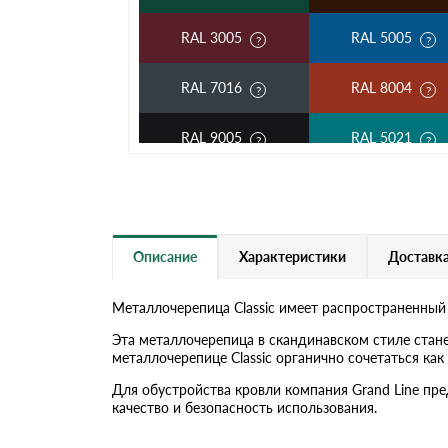
RAL 3005
RAL 5005
RAL 7016
RAL 8004
RAL 9005
RAL 5021
RAL 5002
RAL 1018
RAL 6002
RAL 6020
Описание
Характеристики
Доставка
RAL 1014
RAL 1015
Металлочерепица Classic имеет распространенный
RAL 6019
RAL 9003
Эта металлочерепица в скандинавском стиле стан
металлочерепице Classic органично сочетаться к
RR 32
RR 11
Для обустройства кровли компания Grand Line пр
качество и безопасность использования.
RR 21
RR 23