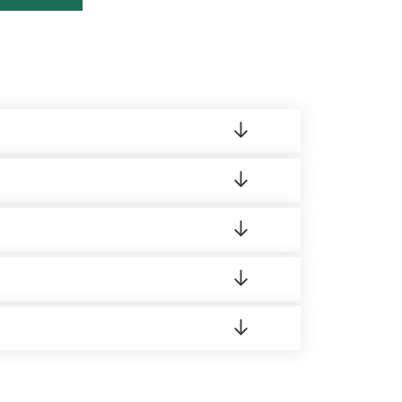
ленный товар был ненадлежащего качества,
ортную накладную.
редает заявку нашему логисту для оценки
 8:00-21:00.