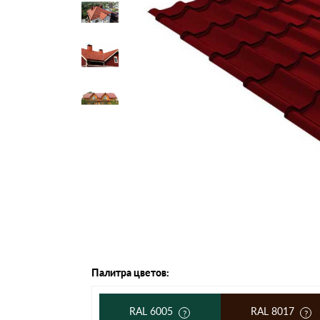
Черепица Он
Шифер
Шифер плос
Шифер 7-вол
Палитра цветов:
RAL 6005
RAL 8017