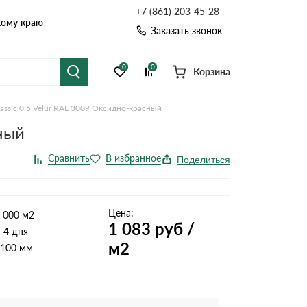
+7 (861) 203-45-28
кому краю
Заказать звонок
0
0
Корзина
assic 0,5 Velur RAL 3009 Оксидно-красный
я черепица
Рулонная кровля
сный
цементная черепица
Фальцевая кровля
Поделиться
точные системы
Софиты
Цена:
 000 м2
1 083
руб /
-4 дня
м2
100 мм
Комплектующие д