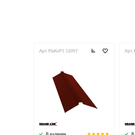
RR 33
RR 750
Арт. PlaKoP1-52097
Арт.
В наличии
В