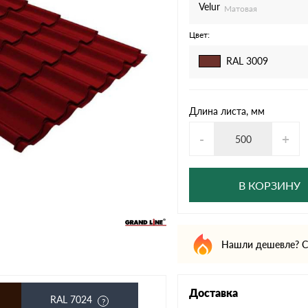
дулин
Ондулин Смарт
Velur
Матовая
Цвет:
RAL 3009
кий
Шифер для грядок
Длина листа, мм
-
+
новой
В КОРЗИНУ
Нашли дешевле? С
Доставка
RAL 7024