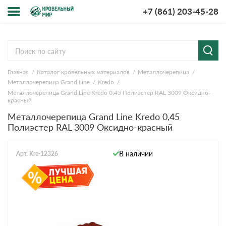
+7 (861) 203-45-28
Меню
О компании
Главная
Каталог кровельных материалов
Металлочерепица
Доставка и оплата
Металлочерепица Grand Line
Kredo
Металлочерепица Grand Line Kredo 0,45 Полиэстер RAL 3009 Оксидно-
Вопросы-ответы
красный
Металлочерепица Grand Line Kredo 0,45
Полиэстер RAL 3009 Оксидно-красный
Акции
Контакты
В наличии
Арт. Kre-12326