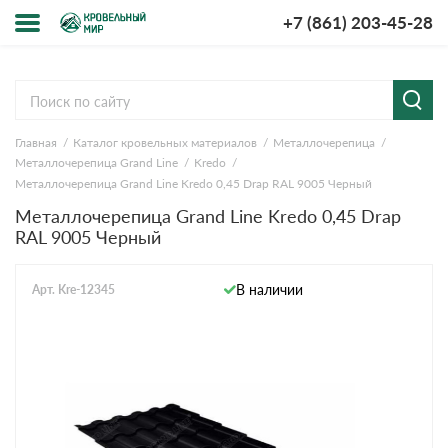
+7 (861) 203-45-28
Меню
О компании
Главная
Каталог кровельных материалов
Металлочерепица
Доставка и оплата
Металлочерепица Grand Line
Kredo
Металлочерепица Grand Line Kredo 0,45 Drap RAL 9005 Черный
Вопросы-ответы
Металлочерепица Grand Line Kredo 0,45 Drap
RAL 9005 Черный
Акции
В наличии
Арт. Kre-12345
Контакты