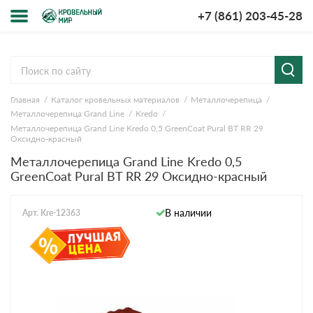
+7 (861) 203-45-28
Меню
О компании
Главная
Каталог кровельных материалов
Металлочерепица
Доставка и оплата
Металлочерепица Grand Line
Kredo
Металлочерепица Grand Line Kredo 0,5 GreenСoat Pural BT RR 29
Вопросы-ответы
Оксидно-красный
Металлочерепица Grand Line Kredo 0,5
GreenСoat Pural BT RR 29 Оксидно-красный
Акции
Контакты
В наличии
Арт. Kre-12363