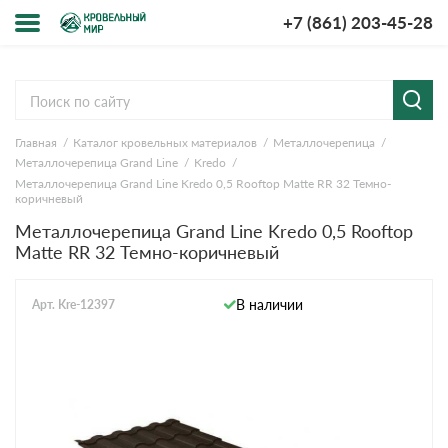
+7 (861) 203-45-28
Меню
О компании
Главная
Каталог кровельных материалов
Металлочерепица
Доставка и оплата
Металлочерепица Grand Line
Kredo
Металлочерепица Grand Line Kredo 0,5 Rooftop Matte RR 32 Темно-
Вопросы-ответы
коричневый
Металлочерепица Grand Line Kredo 0,5 Rooftop
Matte RR 32 Темно-коричневый
Акции
Контакты
В наличии
Арт. Kre-12397