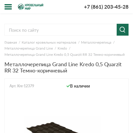
+7 (861) 203-45-28
Меню
О компании
Главная
Каталог кровельных материалов
Металлочерепица
Доставка и оплата
Металлочерепица Grand Line
Kredo
Металлочерепица Grand Line Kredo 0,5 Quarzit RR 32 Темно-коричневый
Вопросы-ответы
Металлочерепица Grand Line Kredo 0,5 Quarzit
RR 32 Темно-коричневый
Акции
В наличии
Арт. Kre-12379
Контакты