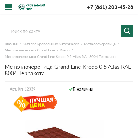
+7 (861) 203-45-28
Меню
О компании
Главная
Каталог кровельных материалов
Металлочерепица
Доставка и оплата
Металлочерепица Grand Line
Kredo
Металлочерепица Grand Line Kredo 0,5 Atlas RAL 8004 Терракота
Вопросы-ответы
Металлочерепица Grand Line Kredo 0,5 Atlas RAL
8004 Терракота
Акции
В наличии
Арт. Kre-12339
Контакты